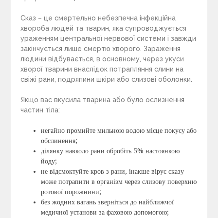
Сказ – це смертельно небезпечна інфекційна
хвороба людей та тварин, яка супроводжується
ураженням центральної нервової системи і завжди
закінчується лише смертю хворого. Зараження
людини відбувається, в основному, через укуси
хворої тварини внаслідок потрапляння слини на
свіжі рани, подряпини шкіри або слизові оболонки.
Якщо вас вкусила тварина або було ослизнення
частин тіла:
негайно промийте мильною водою місце покусу або
обслинення;
ділянку навколо рани обробіть 5% настоянкою
йоду;
не відсмоктуйте кров з рани, інакше вірус сказу
може потрапити в організм через слизову поверхню
ротової порожнини;
без жодних вагань зверніться до найближчої
медичної установи за фаховою допомогою;