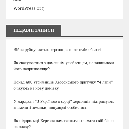
WordPress.org
НЕДАВНІ ЗАПИСИ
Війна руйнує житло херсонців та жителів області
Як евакуюватися з домашнім улюбленцем, не залишаючи
його напризволяще?
Понад 400 утриманців Херсонського притулку “4 лапи”
очікують на нову домівку
У марафоні “З Україною в серці” херсонців підтримують
знамениті земляки, популярні особистості
Як підприємці Херсона намагаються втримати свій бізнес
на плаву?