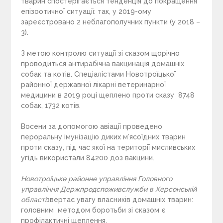
тварин спостерігається тенденція до покращення
епізоотичної ситуації: так, у 2019-ому
зареєстровано 2 неблагополучних пункти (у 2018 –
3).
З метою контролю ситуації зі сказом щорічно
проводиться антирабічна вакцинація домашніх
собак та котів. Спеціалістами Новотроїцької
районної державної лікарні ветеринарної
медицини в 2019 році щеплено проти сказу 8748
собак, 1732 котів.
Восени за допомогою авіації проведено
пероральну імунізацію диких м’ясоїдних тварин
проти сказу, під час якої на території мисливських
угідь використали 84200 доз вакцини.
Новотроїцьке районне управління Головного
управління Держпродспоживслужби в Херсонській
області
звертає увагу власників домашніх тварин:
головним методом боротьби зі сказом є
профілактичні щеплення.