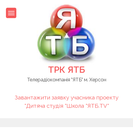
Skip
to
content
ТРК ЯТБ
Телерадіокомпанія "ЯТБ" м. Херсон
Завантажити заявку учасника проекту
"Дитяча студія "Школа "ЯТБ.TV"