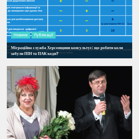
в
Новини
Публікації
Міграційна служба Херсонщини консультує: що робити коли
забули ПІН та ПАК коди?