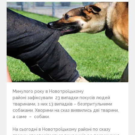
Минулого року в Новотроїцькому
районі зафіксували 23 випадки покусів людей
тваринами, з них 13 випадків – безпритульними
собаками. Хворими на сказ виявились дві тварини,
а саме – собаки.
На сьогодні в Новотроїцькому районі по сказу