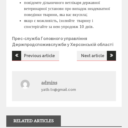
повідомте дільничного ветлікаря державної
ветеринарної установи про випадок неадекватної
поведінки тварини, яка вас вкусила;
якщо є можливість, ізолюйте тварину і
спостерігайте за нею упродовж 10 днів.
Прес-служба Головного управління
Держпродспоживслужби у Херсонській області
Previous article
Next article
Н
а
admins
в
yatb.tv@gmail.com
і
г
RELATED ARTICLES