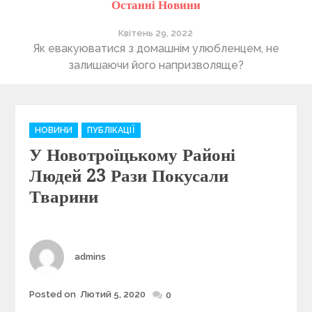
Останні Новини
Квітень 29, 2022
ті
Як евакуюватися з домашнім улюбленцем, не
П
залишаючи його напризволяще?
C
НОВИНИ
ПУБЛІКАЦІЇ
a
У Новотроїцькому Районі
t
e
Людей 23 Рази Покусали
g
Тварини
o
r
i
e
Author
admins
s
Posted on
Лютий 5, 2020
Posted
0
on