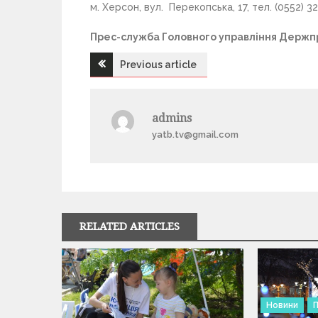
м. Херсон, вул. Перекопська, 17, тел. (0552) 32
Прес-служба Головного управління Держп
Previous article
Н
а
admins
yatb.tv@gmail.com
в
і
г
RELATED ARTICLES
а
ц
Новини
П