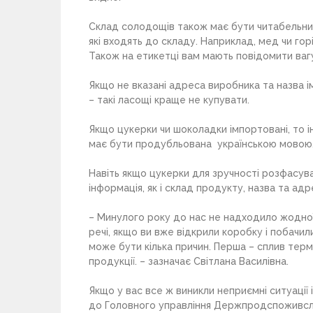
Склад солодощів також має бути читабельним
які входять до складу. Наприклад, мед чи го
Також на етикетці вам мають повідомити вагу
Якщо не вказані адреса виробника та назва і
– такі ласощі краще не купувати.
Якщо цукерки чи шоколадки імпортовані, то і
має бути продубльована українською мовою
Навіть якщо цукерки для зручності розфасува
інформація, як і склад продукту, назва та ад
– Минулого року до нас не надходило жодної 
речі, якщо ви вже відкрили коробку і побачи
може бути кілька причин. Перша – сплив терм
продукції. – зазначає Світлана Василівна.
Якщо у вас все ж виникли неприємні ситуації
до Головного управління Держпродспоживслу