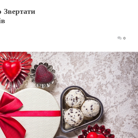
 Звертати
ів
Posted
0
on