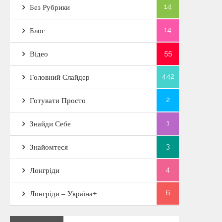
14
Без Рубрики
14
Блог
55
Відео
442
Головний Слайдер
2
Готувати Просто
1
Знайди Себе
3
Знайомтеся
4
Лонгріди
6
Лонгріди – Україна+