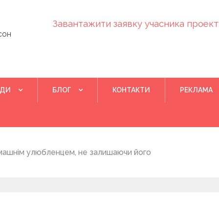
Завантажити заявку учасника проекту
сон
ІДИ
БЛОГ
КОНТАКТИ
РЕКЛАМА
Квітень 28, 202
машнім улюбленцем, не залишаючи його
Понад 400 у
на нову дом