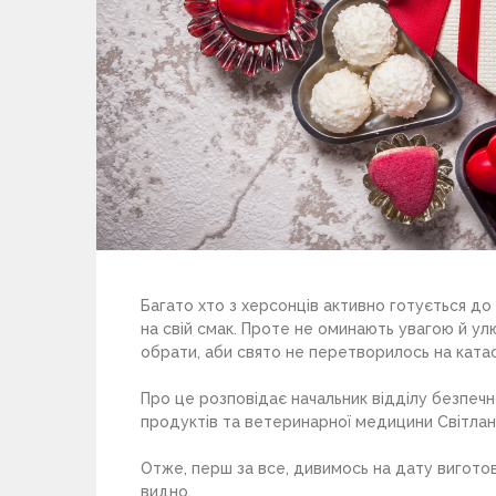
Багато хто з херсонців активно готується до
на свій смак. Проте не оминають увагою й ул
обрати, аби свято не перетворилось на кат
Про це розповідає начальник відділу безпечн
продуктів та ветеринарної медицини Світла
Отже, перш за все, дивимось на дату вигото
видно.