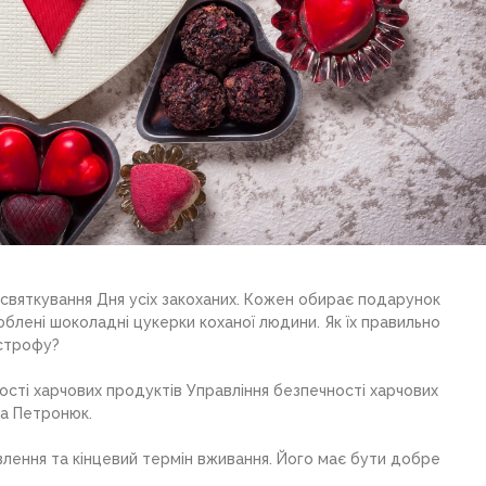
 святкування Дня усіх закоханих. Кожен обирає подарунок
юблені шоколадні цукерки коханої людини. Як їх правильно
астрофу?
ості харчових продуктів Управління безпечності харчових
на Петронюк.
влення та кінцевий термін вживання. Його має бути добре