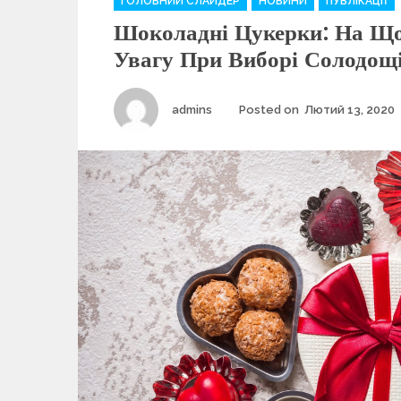
ГОЛОВНИЙ СЛАЙДЕР
НОВИНИ
ПУБЛІКАЦІЇ
a
Шоколадні Цукерки: На Що
t
e
Увагу При Виборі Солодощ
g
o
r
Author
admins
Posted on
Лютий 13, 2020
i
e
s