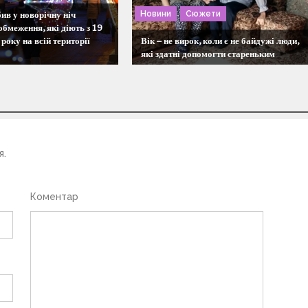
Новини
Сюжети
ив у новорічну ніч
обмеження, які діють з 19
року на всій території
Вік – не вирок, коли є не байдужі люди,
які здатні допомогти стареньким
я.
Коментар