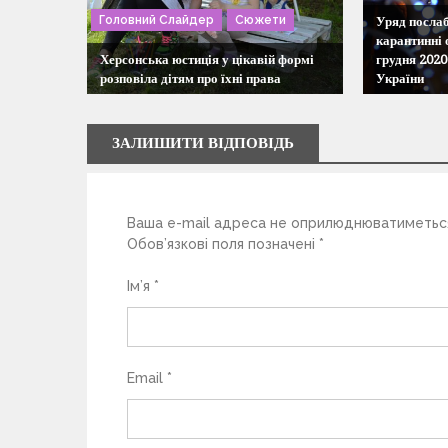
і
Головний Слайдер
Сюжети
Уряд послаб
я
карантинні 
Херсонська юстиція у цікавій формі
грудня 2020 
розповіла дітям про їхні права
України
з
а
ЗАЛИШИТИ ВІДПОВІДЬ
п
Ваша e-mail адреса не оприлюднюватиметьс
и
Обов’язкові поля позначені
*
с
Ім’я
*
і
в
Email
*