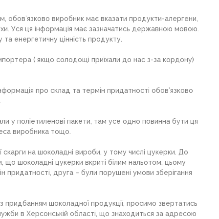
, обов’язково виробник має вказати продукти-алергени,
ріхи. Уся ця інформація має зазначатись державною мовою.
 та енергетичну цінність продукту.
мпортера ( якщо солодощі приїхали до нас з-за кордону)
нформація про склад та термін придатності обов’язково
.
ли у поліетиленові пакети, там усе одно повинна бути ця
реса виробника тощо.
скарги на шоколадні вироби, у тому числі цукерки. До
ли, що шоколадні цукерки вкриті білим нальотом, цьому
ін придатності, друга – були порушені умови зберігання
 із придбанням шоколадної продукції, просимо звертатись
жби в Херсонській області, що знаходиться за адресою