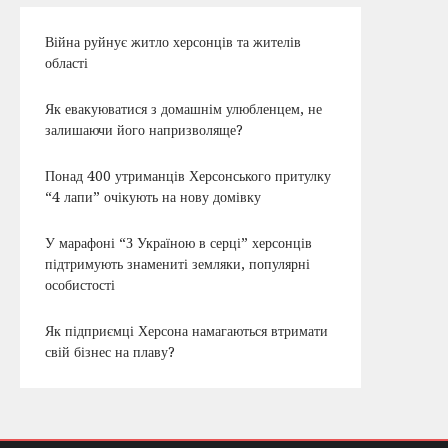
Війна руйнує житло херсонців та жителів
області
Як евакуюватися з домашнім улюбленцем, не
залишаючи його напризволяще?
Понад 400 утриманців Херсонського притулку
“4 лапи” очікують на нову домівку
У марафоні “З Україною в серці” херсонців
підтримують знамениті земляки, популярні
особистості
Як підприємці Херсона намагаються втримати
свій бізнес на плаву?