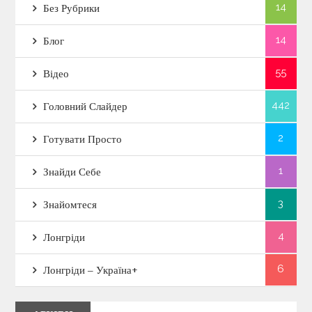
14
Без Рубрики
14
Блог
55
Відео
442
Головний Слайдер
2
Готувати Просто
1
Знайди Себе
3
Знайомтеся
4
Лонгріди
6
Лонгріди – Україна+