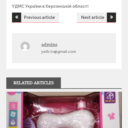
УДМС України в Херсонській області
Previous article
Next article
Н
а
admins
в
yatb.tv@gmail.com
і
г
RELATED ARTICLES
а
ц
і