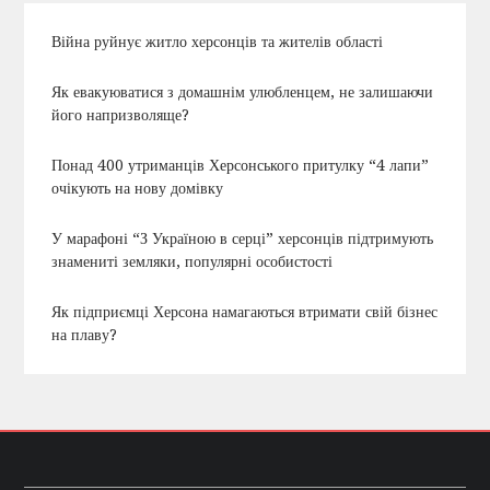
Війна руйнує житло херсонців та жителів області
Як евакуюватися з домашнім улюбленцем, не залишаючи
його напризволяще?
Понад 400 утриманців Херсонського притулку “4 лапи”
очікують на нову домівку
У марафоні “З Україною в серці” херсонців підтримують
знамениті земляки, популярні особистості
Як підприємці Херсона намагаються втримати свій бізнес
на плаву?