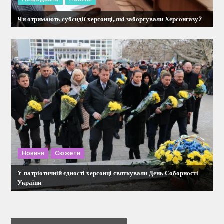
Чи отримають субсидії херсонці, які заборгували Херсонгазу?
Новини
Сюжети
У патріотичній єдності херсонці святкували День Соборності
України