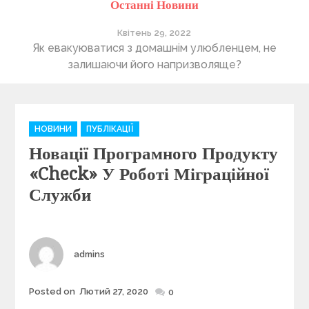
Останні Новини
Квітень 29, 2022
ті
Як евакуюватися з домашнім улюбленцем, не
П
залишаючи його напризволяще?
C
НОВИНИ
ПУБЛІКАЦІЇ
a
Новації Програмного Продукту
t
e
«Check» У Роботі Міграційної
g
Служби
o
r
i
e
Author
admins
s
Posted on
Лютий 27, 2020
Posted
0
on