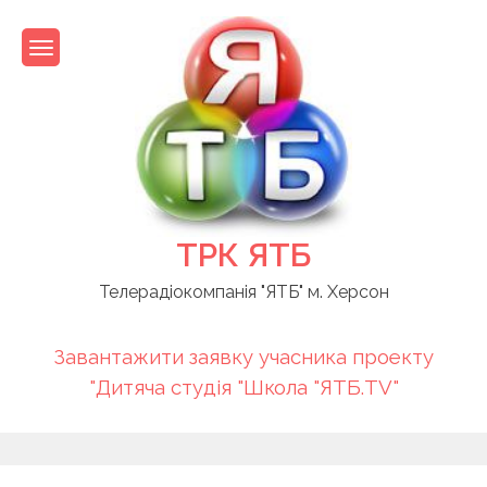
Skip
to
content
ТРК ЯТБ
Телерадіокомпанія "ЯТБ" м. Херсон
Завантажити заявку учасника проекту
"Дитяча студія "Школа "ЯТБ.TV"