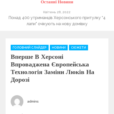
Останні Новини
Квітень 28, 2022
Понад 400 утриманців Херсонського притулку “4
В
лапи” очікують на нову домівку
C
ГОЛОВНИЙ СЛАЙДЕР
НОВИНИ
СЮЖЕТИ
a
Вперше В Херсоні
t
e
Впроваджена Європейська
g
Технологія Заміни Люків На
o
Дорозі
r
i
e
s
Author
admins