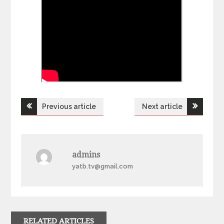
Previous article
Next article
Н
а
admins
в
yatb.tv@gmail.com
і
г
RELATED ARTICLES