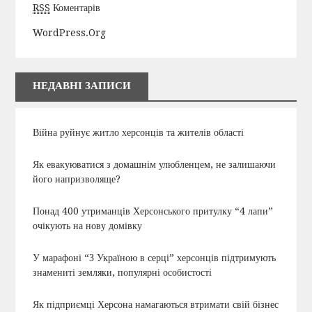
RSS
Коментарів
WordPress.org
НЕДАВНІ ЗАПИСИ
Війна руйнує житло херсонців та жителів області
Як евакуюватися з домашнім улюбленцем, не залишаючи
його напризволяще?
Понад 400 утриманців Херсонського притулку “4 лапи”
очікують на нову домівку
У марафоні “З Україною в серці” херсонців підтримують
знамениті земляки, популярні особистості
Як підприємці Херсона намагаються втримати свій бізнес