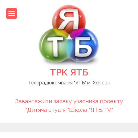
Skip
to
content
ТРК ЯТБ
Телерадіокомпанія "ЯТБ" м. Херсон
Завантажити заявку учасника проекту
"Дитяча студія "Школа "ЯТБ.TV"