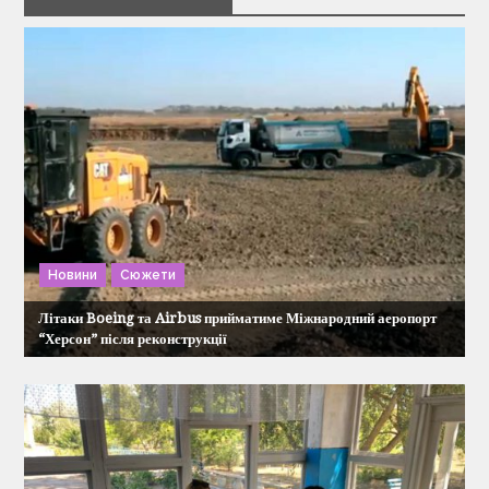
а
ц
і
я
з
Новини
Сюжети
а
Літаки Boeing та Airbus прийматиме Міжнародний аеропорт
п
“Херсон” після реконструкції
и
с