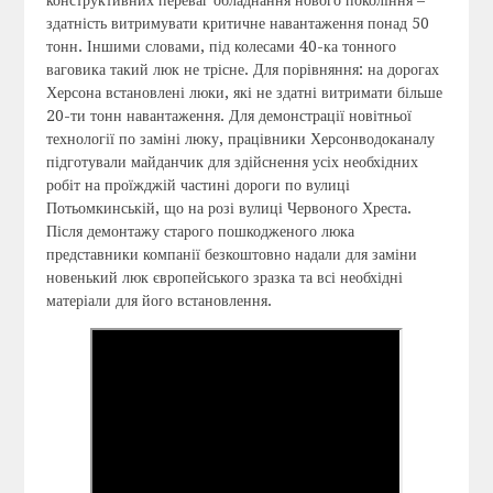
конструктивних переваг обладнання нового покоління –
здатність витримувати критичне навантаження понад 50
тонн. Іншими словами, під колесами 40-ка тонного
ваговика такий люк не трісне. Для порівняння: на дорогах
Херсона встановлені люки, які не здатні витримати більше
20-ти тонн навантаження. Для демонстрації новітньої
технології по заміні люку, працівники Херсонводоканалу
підготували майданчик для здійснення усіх необхідних
робіт на проїжджій частині дороги по вулиці
Потьомкинській, що на розі вулиці Червоного Хреста.
Після демонтажу старого пошкодженого люка
представники компанії безкоштовно надали для заміни
новенький люк європейського зразка та всі необхідні
матеріали для його встановлення.