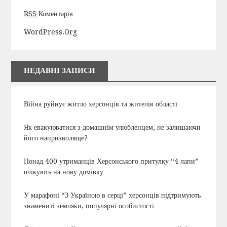
RSS
Коментарів
WordPress.org
НЕДАВНІ ЗАПИСИ
Війна руйнує житло херсонців та жителів області
Як евакуюватися з домашнім улюбленцем, не залишаючи
його напризволяще?
Понад 400 утриманців Херсонського притулку “4 лапи”
очікують на нову домівку
У марафоні “З Україною в серці” херсонців підтримують
знамениті земляки, популярні особистості