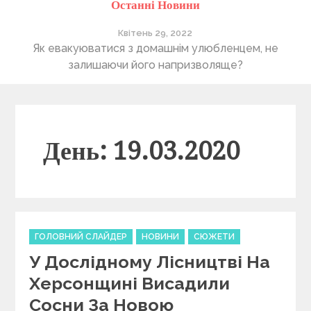
Останні Новини
Квітень 29, 2022
ті
Як евакуюватися з домашнім улюбленцем, не
П
залишаючи його напризволяще?
День: 19.03.2020
C
ГОЛОВНИЙ СЛАЙДЕР
НОВИНИ
СЮЖЕТИ
a
У Дослідному Лісництві На
t
e
Херсонщині Висадили
g
Сосни За Новою
o