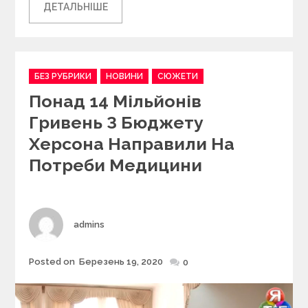
ДЕТАЛЬНІШЕ
C
БЕЗ РУБРИКИ
НОВИНИ
СЮЖЕТИ
a
Понад 14 Мільйонів
t
e
Гривень З Бюджету
g
Херсона Направили На
o
r
Потреби Медицини
i
e
s
Author
admins
Posted on
Березень 19, 2020
Posted
0
on