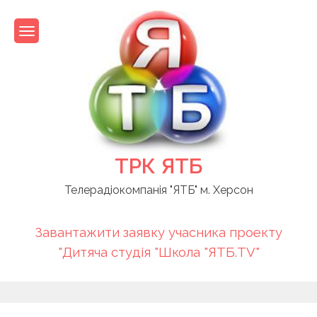
Skip
to
content
ТРК ЯТБ
Телерадіокомпанія "ЯТБ" м. Херсон
Завантажити заявку учасника проекту
"Дитяча студія "Школа "ЯТБ.TV"