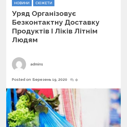
C
НОВИНИ
СЮЖЕТИ
a
Уряд Організовує
t
e
Безконтактну Доставку
g
Продуктів І Ліків Літнім
o
r
Людям
i
e
s
Author
admins
Posted on
Березень 19, 2020
Posted
0
on