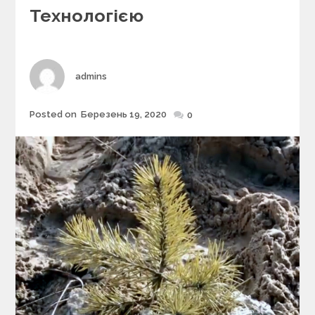
r
Технологією
i
e
s
Author
admins
Posted on
Березень 19, 2020
Posted
0
on