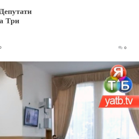
Депутати
а Три
0
Posted
0
on