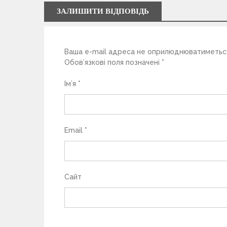
а
ЗАЛИШИТИ ВІДПОВІДЬ
п
Ваша e-mail адреса не оприлюднюватиметьс
и
Обов’язкові поля позначені
*
с
Ім’я
*
і
в
Email
*
Сайт