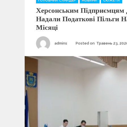
ГОЛОВНИЙ СЛАЙДЕР
НОВИНИ
СЮЖЕТИ
a
Херсонським Підприємцям 
t
e
Надали Податкові Пільги Н
g
Місяці
o
r
i
Author
admins
Posted on
Травень 23, 202
e
s