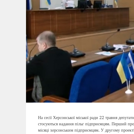
На сесії Херсонської міської ради 22 травня депута
стосуються надання пільг підприємцям. Перший прое
місяці херсонським підприємцям. У другому проект