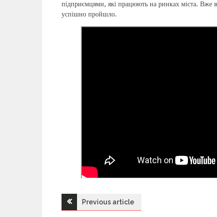
підприємцями, які працюють на ринках міста. Вже в
успішно пройшло.
Previous article
Н