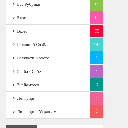
14
Без Рубрики
14
Блог
55
Відео
442
Головний Слайдер
2
Готувати Просто
1
Знайди Себе
3
Знайомтеся
4
Лонгріди
6
Лонгріди – Україна+