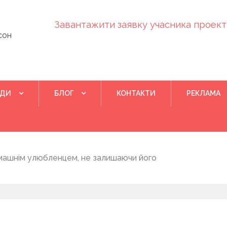
Завантажити заявку учасника проекту
сон
ІДИ
БЛОГ
КОНТАКТИ
РЕКЛАМА
Квітень 28, 202
машнім улюбленцем, не залишаючи його
Понад 400 у
на нову дом