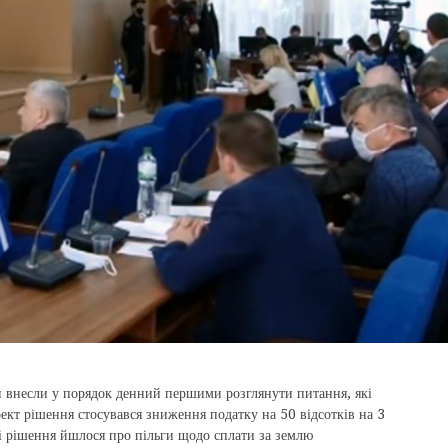
ти внесли у порядок денний першими розглянути питання, які
кт рішення стосувався зниження податку на 50 відсотків на 3
і рішення йшлося про пільги щодо сплати за землю