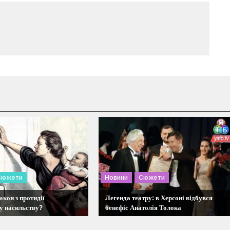
Сюжети
Новини
Сюжети
акон з протидії
Легенда театру: в Херсоні відбувся
 насильству?
бенефіс Анатолія Толока