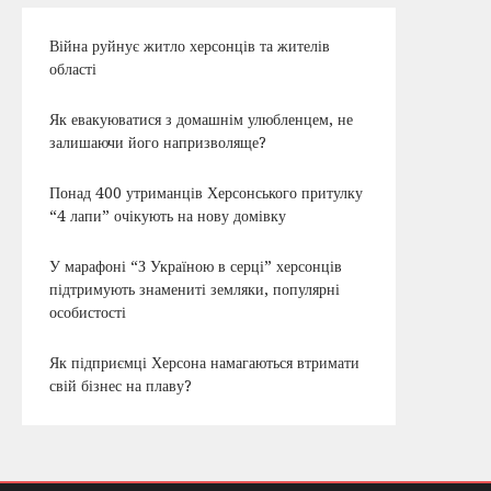
Війна руйнує житло херсонців та жителів
області
Як евакуюватися з домашнім улюбленцем, не
залишаючи його напризволяще?
Понад 400 утриманців Херсонського притулку
“4 лапи” очікують на нову домівку
У марафоні “З Україною в серці” херсонців
підтримують знамениті земляки, популярні
особистості
Як підприємці Херсона намагаються втримати
свій бізнес на плаву?