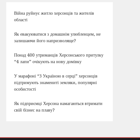
Війна руйнує житло херсонців та жителів
області
Як евакуюватися з домашнім улюбленцем, не
залишаючи його напризволяще?
Понад 400 утриманців Херсонського притулку
“4 лапи” очікують на нову домівку
У марафоні “З Україною в серці” херсонців
підтримують знамениті земляки, популярні
особистості
Як підприємці Херсона намагаються втримати
свій бізнес на плаву?