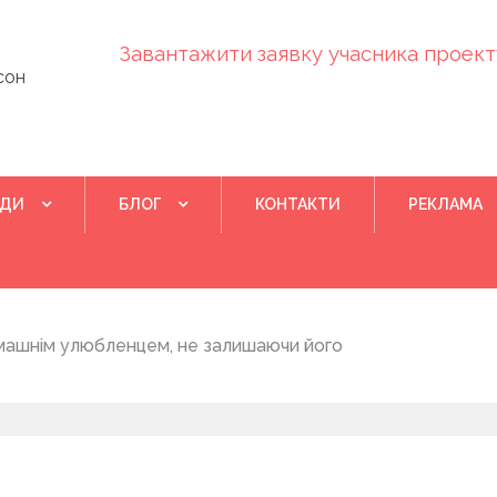
Завантажити заявку учасника проекту
сон
ІДИ
БЛОГ
КОНТАКТИ
РЕКЛАМА
Квітень 28, 202
машнім улюбленцем, не залишаючи його
Понад 400 у
на нову дом