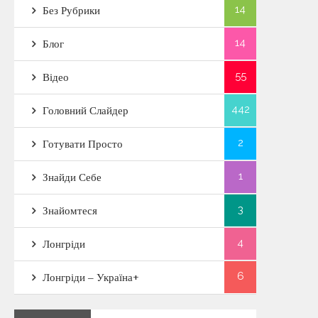
14
Без Рубрики
14
Блог
55
Відео
442
Головний Слайдер
2
Готувати Просто
1
Знайди Себе
3
Знайомтеся
4
Лонгріди
6
Лонгріди – Україна+