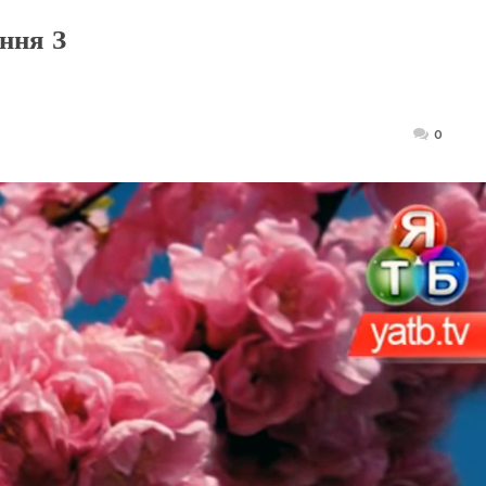
ння З
Posted
0
on