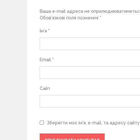
п
Ваша e-mail адреса не оприлюднюватиметьс
и
Обов’язкові поля позначені
*
с
Ім’я
*
і
в
Email
*
Сайт
Зберегти моє ім'я, e-mail, та адресу сайт