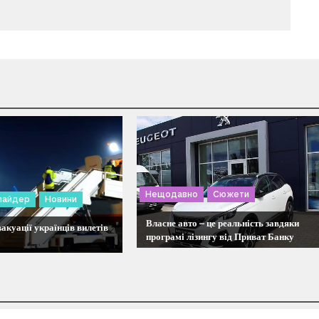
Нещодавно
Сюжети
лайдер
Новини
Власне авто – це реальність завдяки
вакуації українців вилетів
програмі лізингу від Приват Банку