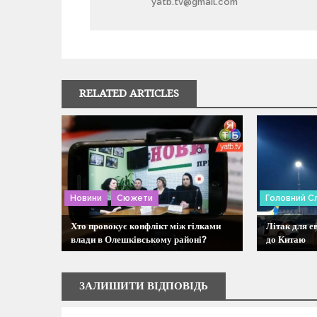
yatb.tv@gmail.com
в
і
г
RELATED ARTICLES
а
ц
і
Новини
Сюжети
Головний С
я
Хто провокує конфлікт між гілками
Літак для е
влади в Олешківському районі?
до Китаю
з
а
ЗАЛИШИТИ ВІДПОВІДЬ