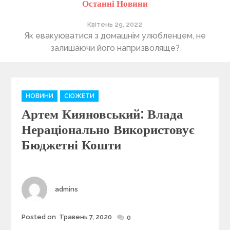
Останні Новини
Квітень 29, 2022
ті
Як евакуюватися з домашнім улюбленцем, не
П
залишаючи його напризволяще?
C
НОВИНИ
СЮЖЕТИ
a
Артем Кияновський: Влада
t
e
Нераціонально Використовує
g
Бюджетні Кошти
o
r
i
e
Author
admins
s
Posted on
Травень 7, 2020
Posted
0
on