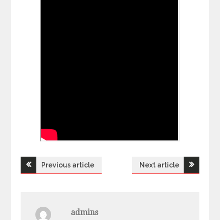
Previous article
Next article
Н
а
admins