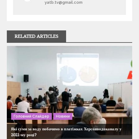
в
yatb.tv@gmail.com
і
г
RELATED ARTICLES
а
ц
і
я
з
Головний Слайдер
Новини
а
Які суми за воду побачимо в платіжках Херсонводоканалу у
п
2021-му році?