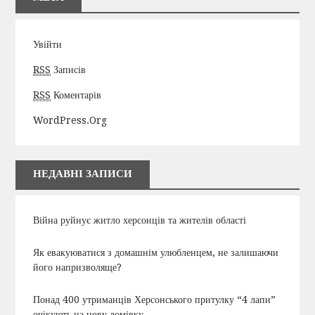
Увійти
RSS
Записів
RSS
Коментарів
WordPress.org
НЕДАВНІ ЗАПИСИ
Війна руйнує житло херсонців та жителів області
Як евакуюватися з домашнім улюбленцем, не залишаючи
його напризволяще?
Понад 400 утриманців Херсонського притулку “4 лапи”
очікують на нову домівку