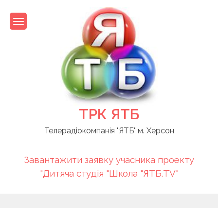
Skip
to
content
ТРК ЯТБ
Телерадіокомпанія "ЯТБ" м. Херсон
Завантажити заявку учасника проекту
"Дитяча студія "Школа "ЯТБ.TV"