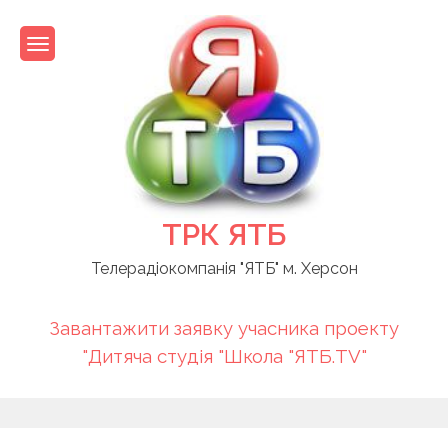
Skip
to
content
ТРК ЯТБ
Телерадіокомпанія "ЯТБ" м. Херсон
Завантажити заявку учасника проекту
"Дитяча студія "Школа "ЯТБ.TV"