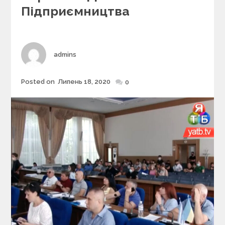
r
Підприємництва
i
e
s
Author
admins
Posted on
Липень 18, 2020
Posted
0
on