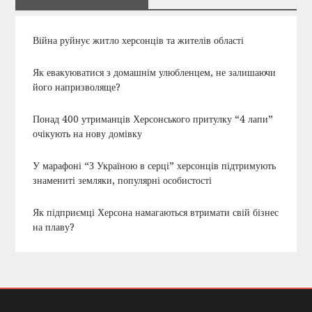
Війна руйнує житло херсонців та жителів області
Як евакуюватися з домашнім улюбленцем, не залишаючи
його напризволяще?
Понад 400 утриманців Херсонського притулку “4 лапи”
очікують на нову домівку
У марафоні “З Україною в серці” херсонців підтримують
знамениті земляки, популярні особистості
Як підприємці Херсона намагаються втримати свій бізнес
на плаву?