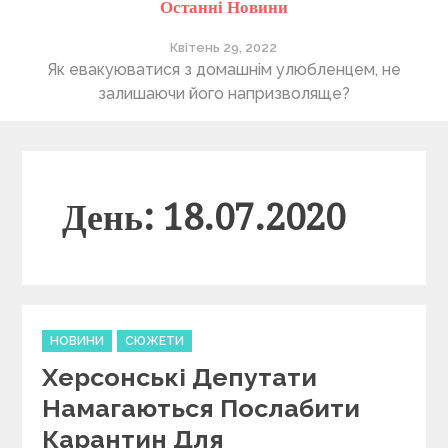
Останні Новини
Квітень 29, 2022
ті
Як евакуюватися з домашнім улюбленцем, не
П
залишаючи його напризволяще?
День: 18.07.2020
C
НОВИНИ
СЮЖЕТИ
a
Херсонські Депутати
t
e
Намагаються Послабити
g
Карантин Для
o