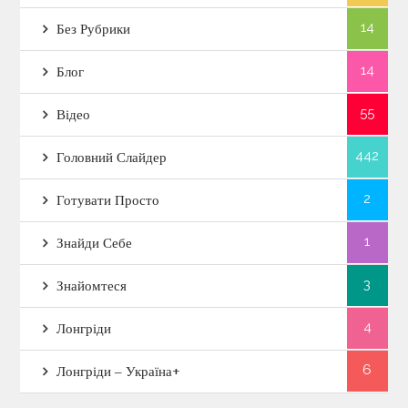
14
Без Рубрики
14
Блог
55
Відео
442
Головний Слайдер
2
Готувати Просто
1
Знайди Себе
3
Знайомтеся
4
Лонгріди
6
Лонгріди – Україна+