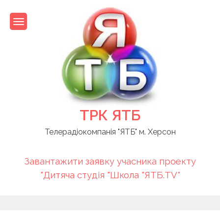
Skip
to
content
ТРК ЯТБ
Телерадіокомпанія "ЯТБ" м. Херсон
Завантажити заявку учасника проекту
"Дитяча студія "Школа "ЯТБ.TV"