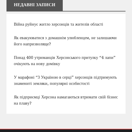
НЕДАВНІ ЗАПИСИ
Війна руйнує житло херсонців та жителів області
Як евакуюватися з домашнім улюбленцем, не залишаючи
його напризволяще?
Понад 400 утриманців Херсонського притулку “4 лапи”
очікують на нову домівку
У марафоні “З Україною в серці” херсонців підтримують
знамениті земляки, популярні особистості
Як підприємці Херсона намагаються втримати свій бізнес
на плаву?