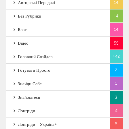
14
Авторські Передачі
14
Без Рубрики
14
Блог
55
Відео
442
Головний Слайдер
2
Готувати Просто
1
Знайди Себе
3
Знайомтеся
4
Лонгріди
6
Лонгріди – Україна+