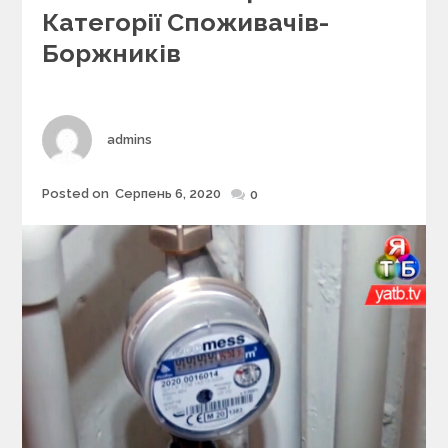
r
Категорії Споживачів-
i
Боржників
e
s
Author
admins
Posted on
Серпень 6, 2020
Posted
0
on