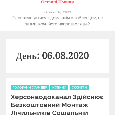
Останні Новини
Квітень 29, 2022
ті
Як евакуюватися з домашнім улюбленцем, не
П
залишаючи його напризволяще?
День: 06.08.2020
C
ГОЛОВНИЙ СЛАЙДЕР
НОВИНИ
СЮЖЕТИ
a
Херсонводоканал Здійснює
t
e
Безкоштовний Монтаж
g
Лічильників Соціальній
o