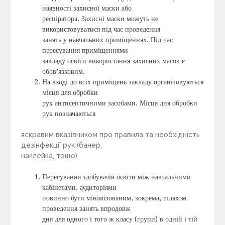
наявності захисної маски або
респіратора. Захисні маски можуть не
використовуватися під час проведення
занять у навчальних приміщеннях. Під час
пересування приміщеннями
закладу освіти використання захисних масок є
обов’язковим.
На вході до всіх приміщень закладу організовуються
місця для обробки
рук антисептичними засобами. Місця дня обробки
рук позначаються
яскравим вказівником про правила та необхідність
дезінфекції рук (банер,
наклейка, тощо).
Пересування здобувачів освіти між навчальними
кабінетами, аудиторіями
повинно бути мінімізованим, зокрема, шляхом
проведення занять впродовж
дня для одного і того ж класу (групи) в одній і тій