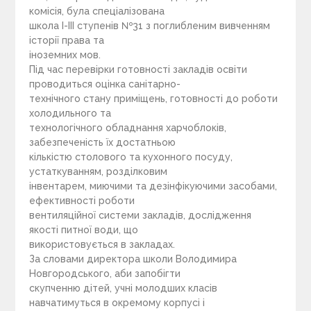
комісія, була спеціалізована
школа І-ІІІ ступенів №31 з поглибленим вивченням
історії права та
іноземних мов.
Під час перевірки готовності закладів освіти
проводиться оцінка санітарно-
технічного стану приміщень, готовності до роботи
холодильного та
технологічного обладнання харчоблоків,
забезпеченість їх достатньою
кількістю столового та кухонного посуду,
устаткуванням, розділковим
інвентарем, миючими та дезінфікуючими засобами,
ефективності роботи
вентиляційної системи закладів, дослідження
якості питної води, що
використовується в закладах.
За словами директора школи Володимира
Новгородського, аби запобігти
скупченню дітей, учні молодших класів
навчатимуться в окремому корпусі і