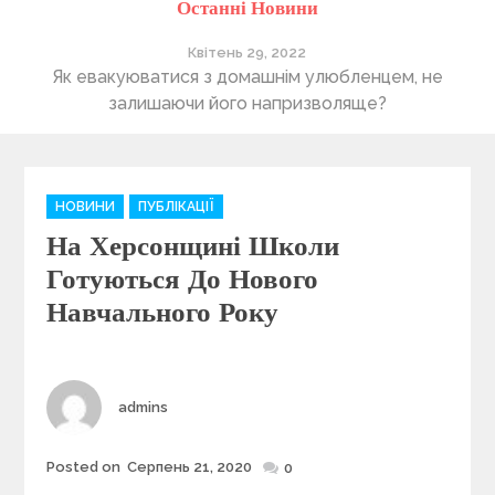
Останні Новини
Квітень 29, 2022
ті
Як евакуюватися з домашнім улюбленцем, не
П
залишаючи його напризволяще?
C
НОВИНИ
ПУБЛІКАЦІЇ
a
На Херсонщині Школи
t
e
Готуються До Нового
g
Навчального Року
o
r
i
e
Author
admins
s
Posted on
Серпень 21, 2020
Posted
0
on