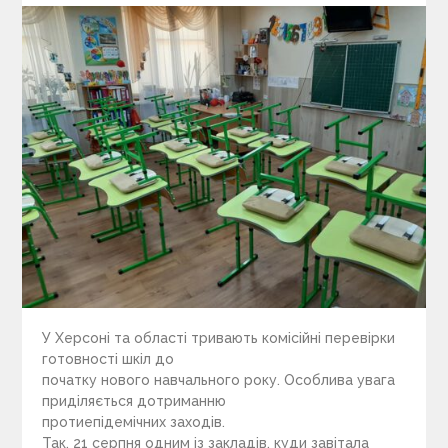
У Херсоні та області тривають комісійні перевірки
готовності шкіл до
початку нового навчального року. Особлива увага
приділяється дотриманню
протиепідемічних заходів.
Так, 21 серпня одним із закладів, куди завітала