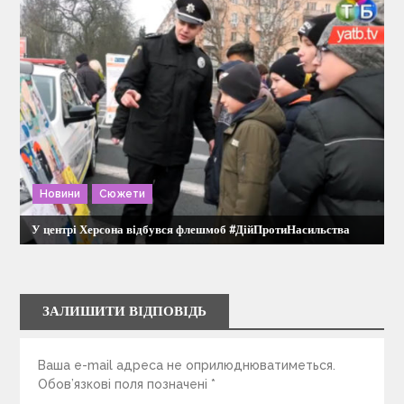
Новини
Сюжети
У центрі Херсона відбувся флешмоб #ДійПротиНасильства
ЗАЛИШИТИ ВІДПОВІДЬ
Ваша e-mail адреса не оприлюднюватиметься.
Обов’язкові поля позначені
*