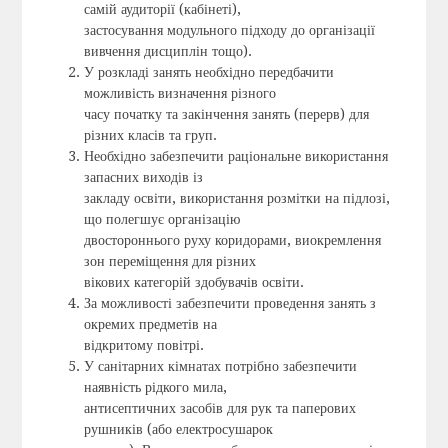
самій аудиторії (кабінеті),
застосування модульного підходу до організації
вивчення дисциплін тощо).
У розкладі занять необхідно передбачити
можливість визначення різного
часу початку та закінчення занять (перерв) для
різних класів та груп.
Необхідно забезпечити раціональне використання
запасних виходів із
закладу освіти, використання розмітки на підлозі,
що полегшує організацію
двостороннього руху коридорами, виокремлення
зон переміщення для різних
вікових категорій здобувачів освіти.
За можливості забезпечити проведення занять з
окремих предметів на
відкритому повітрі.
У санітарних кімнатах потрібно забезпечити
наявність рідкого мила,
антисептичних засобів для рук та паперових
рушників (або електросушарок