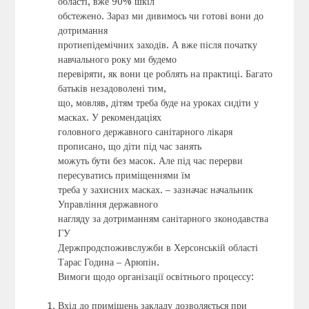
області, вже 90% шкіл
обстежено. Зараз ми дивимось чи готові вони до
дотримання
протиепідемічних заходів. А вже після початку
навчального року ми будемо
перевіряти, як вони це роблять на практиці. Багато
батьків незадоволені тим,
що, мовляв, дітям треба буде на уроках сидіти у
масках. У рекомендаціях
головного державного санітарного лікаря
прописано, що діти під час занять
можуть бути без масок. Але під час перерви
пересуватись приміщеннями їм
треба у захисних масках. – зазначає начальник
Управління державного
нагляду за дотриманням санітарного зконодавства
ГУ
Держпродспоживслужби в Херсонській області
Тарас Година – Арюпін.
Вимоги щодо організації освітнього процессу:
Вхід до приміщень закладу дозволяється при