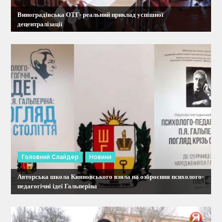
а
Виноградівська ОТГ- реальний приклад успішної
п
децентралізації
и
с
і
в
Головний Слайдер
Новини
Авторська школа Кияновського взяла на озброєння психолого-
педагогічні ідеї Гальперіна