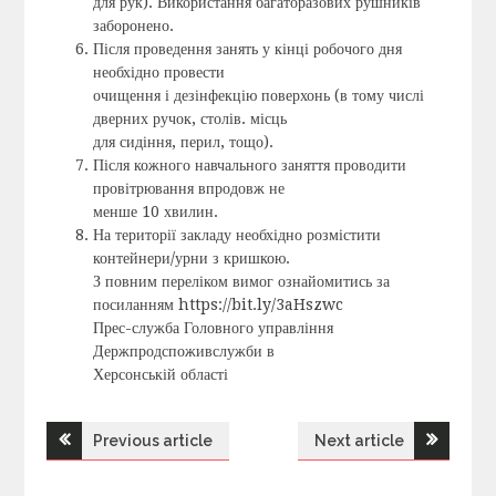
для рук). Використання багаторазових рушників
заборонено.
Після проведення занять у кінці робочого дня
необхідно провести
очищення і дезінфекцію поверхонь (в тому числі
дверних ручок, столів. місць
для сидіння, перил, тощо).
Після кожного навчального заняття проводити
провітрювання впродовж не
менше 10 хвилин.
На території закладу необхідно розмістити
контейнери/урни з кришкою.
З повним переліком вимог ознайомитись за
посиланням https://bit.ly/3aHszwc
Прес-служба Головного управління
Держпродспоживслужби в
Херсонській області
Previous article
Next article
Н