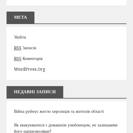
МЕТА
Увійти
RSS
Записів
RSS
Коментарів
WordPress.org
НЕДАВНІ ЗАПИСИ
Війна руйнує житло херсонців та жителів області
Як евакуюватися з домашнім улюбленцем, не залишаючи
його напризволяще?