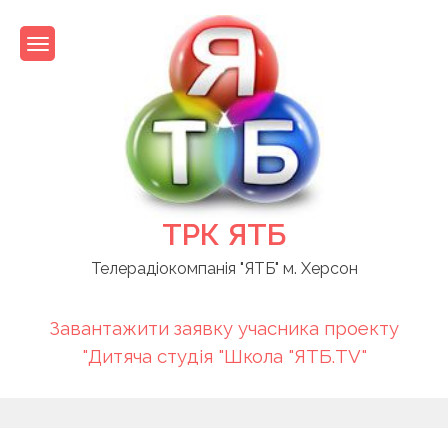
Skip
to
content
ТРК ЯТБ
Телерадіокомпанія "ЯТБ" м. Херсон
Завантажити заявку учасника проекту
"Дитяча студія "Школа "ЯТБ.TV"