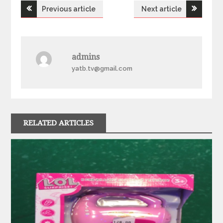
Previous article
Next article
Н
а
admins
в
yatb.tv@gmail.com
і
г
RELATED ARTICLES
а
ц
і
я