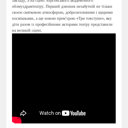
закладу, а на сцені Херсонського академічного
облмуздрамтеатру. Перший дзвоник незабутній не тільки
своєю святковою атмосферою, доброзичливими і щирими
посмішками, а ще новою прем’єрою «Три товстуни», яку
діти разом із професійними акторами театру представили
на великій сцені.