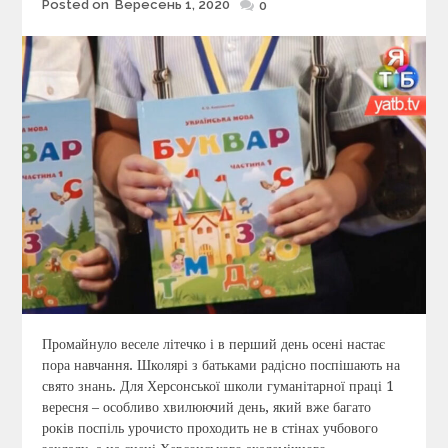
Posted on
Вересень 1, 2020
Posted
0
on
Промайнуло веселе літечко і в перший день осені настає
пора навчання. Школярі з батьками радісно поспішають на
свято знань. Для Херсонської школи гуманітарної праці 1
вересня – особливо хвилюючий день, який вже багато
років поспіль урочисто проходить не в стінах учбового