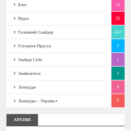
14
Блог
55
Відео
442
Головний Слайдер
2
Готувати Просто
1
Знайди Себе
3
Знайомтеся
4
Лонгріди
6
Лонгріди – Україна+
АРХІВИ