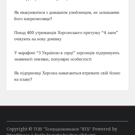
Як евакуюватися з домашнім улюбленцем, не залишаючи
його напризволяще?
Понад 400 утриманців Херсонського притулку “4 лапи”
очікують на нову домівку
У марафоні “З Україною в серці” херсонців підтримують
знамениті земляки, популярні особистості
Як підприємці Херсона намагаються втримати свій бізнес
на плаву?
Copyright © ТОВ "Телерадіокомпанія "ЯТБ" Powered by