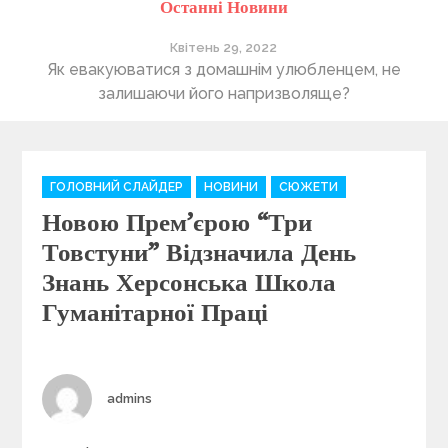
Останні Новини
Квітень 29, 2022
ті
Як евакуюватися з домашнім улюбленцем, не
П
залишаючи його напризволяще?
C
ГОЛОВНИЙ СЛАЙДЕР
НОВИНИ
СЮЖЕТИ
a
Новою Прем’єрою “Три
t
e
Товстуни” Відзначила День
g
Знань Херсонська Школа
o
Гуманітарної Праці
r
i
e
s
Author
admins