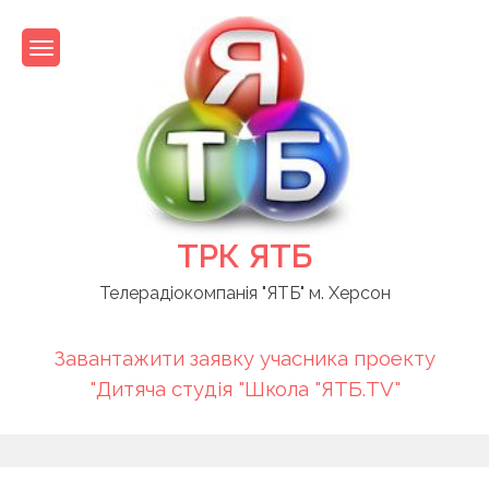
Skip
to
content
ТРК ЯТБ
Телерадіокомпанія "ЯТБ" м. Херсон
Завантажити заявку учасника проекту
"Дитяча студія "Школа "ЯТБ.TV"