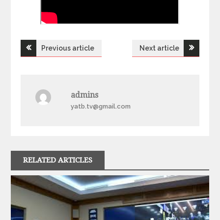
Previous article
Next article
Н
а
admins
в
yatb.tv@gmail.com
і
г
RELATED ARTICLES
а
ц