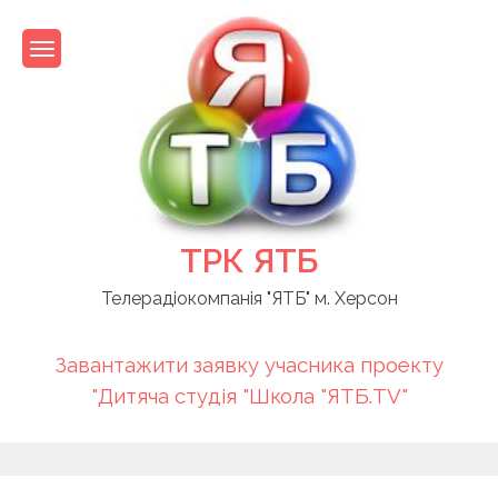
Skip
to
content
ТРК ЯТБ
Телерадіокомпанія "ЯТБ" м. Херсон
Завантажити заявку учасника проекту
"Дитяча студія "Школа "ЯТБ.TV"