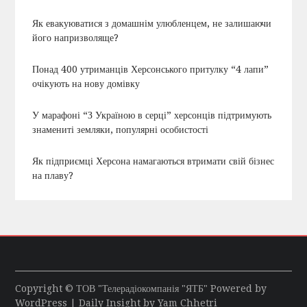
Як евакуюватися з домашнім улюбленцем, не залишаючи
його напризволяще?
Понад 400 утриманців Херсонського притулку “4 лапи”
очікують на нову домівку
У марафоні “З Україною в серці” херсонців підтримують
знамениті земляки, популярні особистості
Як підприємці Херсона намагаються втримати свій бізнес
на плаву?
Copyright © ТОВ "Телерадіокомпанія "ЯТБ" Powered by
WordPress
| Daily Insight by
Yam Chhetri