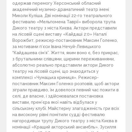
одержав перемогу Херсонський обласний
академічний музично-драматичний театр імені
Миколи Куліша. Дві номінації 22-го театрального
фестивалю «Мельпомена Таврії» виборола трупа
Дикого театру з міста Києва. Актори представили
на лісовій сцені виставу «Кайдаші 2:0» Наталі
Ворожбит, режисер-постановник Максим Голенко,
за мотивами п’єси Івана Нечуй-Левицького
“Кайдашева сім’я”. Життя, яким воно є, без прикрас,
з брутальними слівцями, щирими переживаннями,
абсолютно реально представили актори Дикого
театру на лісовій сцені, що знаходиться у
комплексі «Чумацька криниця». Режисер-
постановник Максим Голенко розповів, щоб актори
зіграли правдиво, їм довелося певний час пожити в
селі, де власне, і здійснювалася постановка
вистави, прем’єра якої навіть відбулася у
сільському клубі. Майстерну злагодженість гри всіх
на високому рівні помітили судді фестивалю
нагородивши трупу Дикого театру з міста Києва в
номінації «Кращий акторський ансамбль». Зусилля