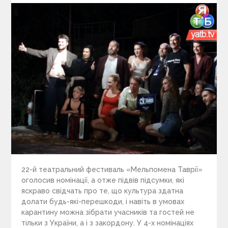
22-й театральний фестиваль «Мельпомена Таврії»
оголосив номінації, а отже підвів підсумки, які
яскраво свідчать про те, що культура здатна
долати будь-які-перешкоди, і навіть в умовах
карантину можна зібрати учасників та гостей не
тільки з України, а і з закордону. У 4-х номінаціях