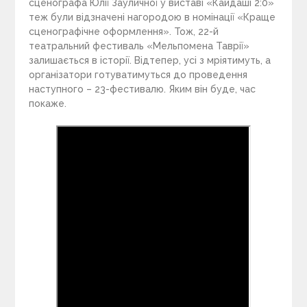
сценографа Юлії Зауличної у виставі «Кайдаші 2:0»
теж були відзначені нагородою в номінації «Краще
сценографічне оформлення». Тож, 22-й
театральний фестиваль «Мельпомена Таврії»
залишається в історії. Відтепер, усі з мріятимуть, а
організатори готуватимуться до проведення
наступного – 23-фестивалю. Яким він буде, час
покаже.