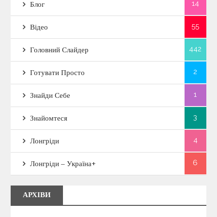
14
Блог
55
Відео
442
Головний Слайдер
2
Готувати Просто
1
Знайди Себе
3
Знайомтеся
4
Лонгріди
6
Лонгріди – Україна+
АРХІВИ