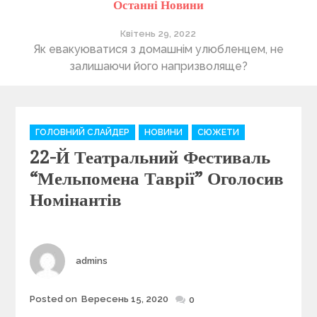
Останні Новини
Квітень 29, 2022
уюватися з домашнім улюбленцем, не
Понад 400 утри
алишаючи його напризволяще?
лапи” 
C
ГОЛОВНИЙ СЛАЙДЕР
НОВИНИ
СЮЖЕТИ
a
22-Й Театральний Фестиваль
t
e
“Мельпомена Таврії” Оголосив
g
Номінантів
o
r
i
e
Author
admins
s
Posted on
Вересень 15, 2020
Posted
0
on