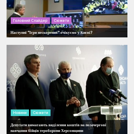
і
я
Головний Слайдер
Сюжети
з
Наступні “Ігри нескорених” очікуємо у Києві?
а
п
и
с
і
Новини
Сюжети
в
Депутати вимагають виділення коштів на позачергові
навчання бійців тероборони Херсонщини