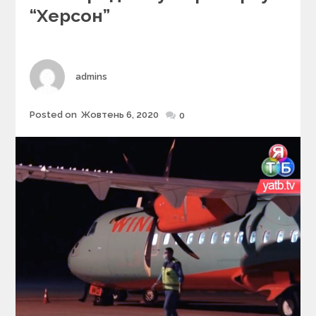
r
“Херсон”
i
e
s
Author
admins
Posted on
Жовтень 6, 2020
Posted
0
on