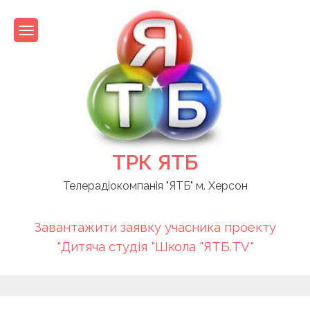
Skip
to
content
ТРК ЯТБ
Телерадіокомпанія "ЯТБ" м. Херсон
Завантажити заявку учасника проекту
"Дитяча студія "Школа "ЯТБ.TV"