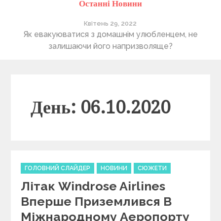
Останні Новини
Квітень 29, 2022
ті
Як евакуюватися з домашнім улюбленцем, не
П
залишаючи його напризволяще?
День: 06.10.2020
C
ГОЛОВНИЙ СЛАЙДЕР
НОВИНИ
СЮЖЕТИ
a
Літак Windrose Airlines
t
e
Вперше Приземлився В
g
Міжнародному Аеропорту
o