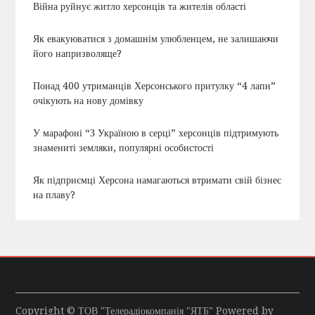
Війна руйнує житло херсонців та жителів області
Як евакуюватися з домашнім улюбленцем, не залишаючи
його напризволяще?
Понад 400 утриманців Херсонського притулку “4 лапи”
очікують на нову домівку
У марафоні “З Україною в серці” херсонців підтримують
знамениті земляки, популярні особистості
Як підприємці Херсона намагаються втримати свій бізнес
на плаву?
Copyright © ТОВ "Телерадіокомпанія "ЯТБ" Powered by