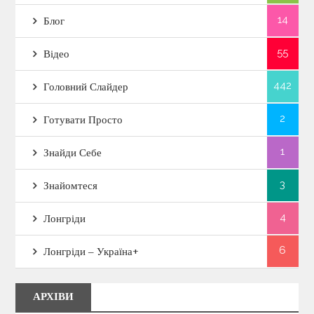
14
Блог
55
Відео
442
Головний Слайдер
2
Готувати Просто
1
Знайди Себе
3
Знайомтеся
4
Лонгріди
6
Лонгріди – Україна+
АРХІВИ