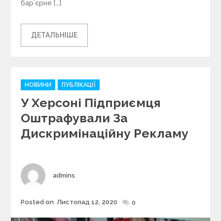
бар’єрне […]
ДЕТАЛЬНІШЕ
C
НОВИНИ
ПУБЛІКАЦІЇ
a
У Херсоні Підприємця
t
e
Оштрафували За
g
Дискримінаційну Рекламу
o
r
i
e
s
Author
admins
Posted on
Листопад 12, 2020
Posted
0
on