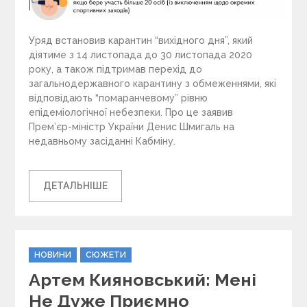
Уряд встановив карантин “вихідного дня”, який
діятиме з 14 листопада до 30 листопада 2020
року, а також підтримав перехід до
загальнодержавного карантину з обмеженнями, які
відповідають “помаранчевому” рівню
епідеміологічної небезпеки. Про це заявив
Прем’єр-міністр України Денис Шмигаль на
недавньому засіданні Кабміну.
ДЕТАЛЬНІШЕ
C
НОВИНИ
СЮЖЕТИ
a
Артем Кияновський: Мені
t
e
Не Дуже Приємно