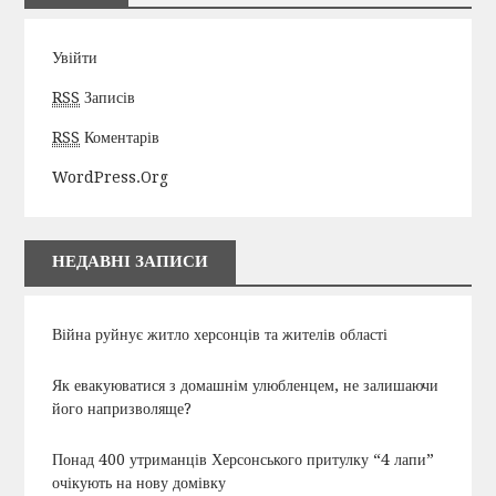
Увійти
RSS
Записів
RSS
Коментарів
WordPress.org
НЕДАВНІ ЗАПИСИ
Війна руйнує житло херсонців та жителів області
Як евакуюватися з домашнім улюбленцем, не залишаючи
його напризволяще?
Понад 400 утриманців Херсонського притулку “4 лапи”
очікують на нову домівку