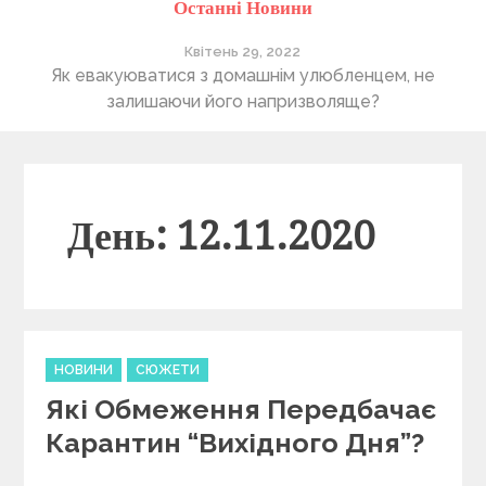
Останні Новини
Квітень 29, 2022
ті
Як евакуюватися з домашнім улюбленцем, не
П
залишаючи його напризволяще?
День: 12.11.2020
C
НОВИНИ
СЮЖЕТИ
a
Які Обмеження Передбачає
t
e
Карантин “вихідного Дня”?
g
o