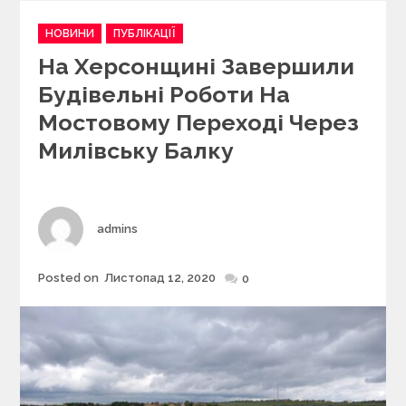
C
НОВИНИ
ПУБЛІКАЦІЇ
a
На Херсонщині Завершили
t
e
Будівельні Роботи На
g
Мостовому Переході Через
o
r
Милівську Балку
i
e
s
Author
admins
Posted on
Листопад 12, 2020
Posted
0
on