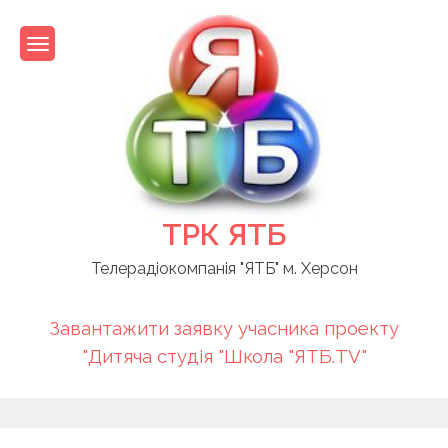
Skip
to
content
ТРК ЯТБ
Телерадіокомпанія "ЯТБ" м. Херсон
Завантажити заявку учасника проекту
"Дитяча студія "Школа "ЯТБ.TV"