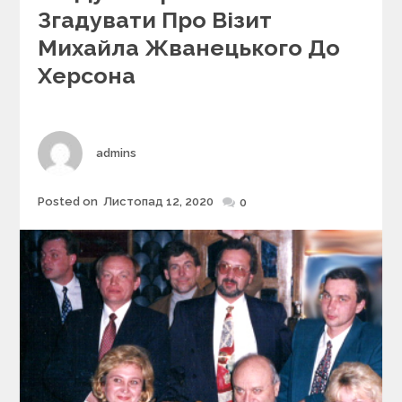
g
Згадувати Про Візит
o
r
Михайла Жванецького До
i
Херсона
e
s
Author
admins
Posted on
Листопад 12, 2020
Posted
0
on