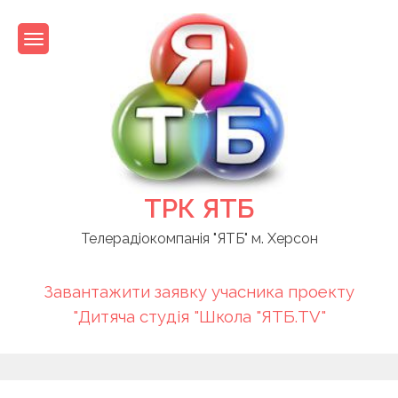
Skip
to
content
ТРК ЯТБ
Телерадіокомпанія "ЯТБ" м. Херсон
Завантажити заявку учасника проекту
"Дитяча студія "Школа "ЯТБ.TV"