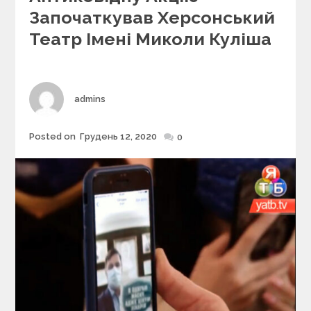
e
Започаткував Херсонський
g
Театр Імені Миколи Куліша
o
r
i
e
s
Author
admins
Posted on
Грудень 12, 2020
Posted
0
on