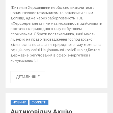
Жителям Херсонщини необхідно визначитися з
новим газопостачальником та заключити з ним
договір, адже через заборгованість ТОВ
«Херсонрегіонгаз» не має можливості здійснювати
постачання природного газу побутовим
споживачам. Обрати постачальника, який мають
ліцензію на право провадження господарської
діяльності з постачання природного газу можна на
офіційному сайті Національної комісії, що здійснює
державне регулювання в сфері енергетики і
комунальних […]
ДЕТАЛЬНІШЕ
C
НОВИНИ
СЮЖЕТИ
a
Антиковідну Акцію
t