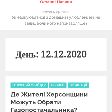
Останні Новини
Квітень 29, 2022
ті
Як евакуюватися з домашнім улюбленцем, не
П
залишаючи його напризволяще?
День: 12.12.2020
C
ГОЛОВНИЙ СЛАЙДЕР
НОВИНИ
ПУБЛІКАЦІЇ
a
Де Жителі Херсонщини
t
e
Можуть Обрати
g
Газопостачальника?
o