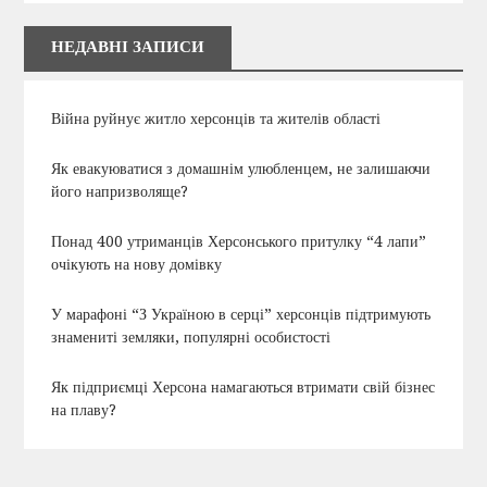
НЕДАВНІ ЗАПИСИ
Війна руйнує житло херсонців та жителів області
Як евакуюватися з домашнім улюбленцем, не залишаючи
його напризволяще?
Понад 400 утриманців Херсонського притулку “4 лапи”
очікують на нову домівку
У марафоні “З Україною в серці” херсонців підтримують
знамениті земляки, популярні особистості
Як підприємці Херсона намагаються втримати свій бізнес
на плаву?