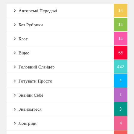
14
Авторські Передачі
14
Без Рубрики
14
Блог
55
Відео
442
Головний Слайдер
2
Готувати Просто
1
Знайди Себе
3
Знайомтеся
4
Лонгріди