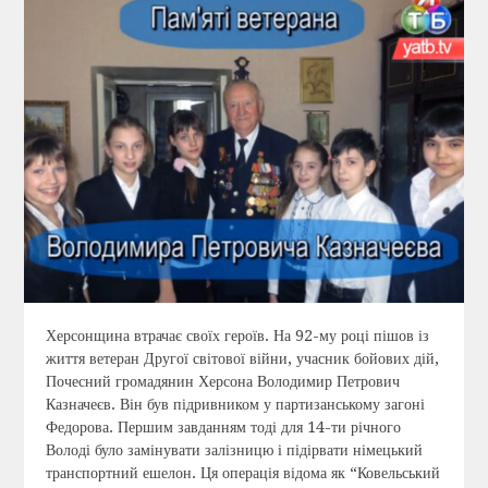
Херсонщина втрачає своїх героїв. На 92-му році пішов із
життя ветеран Другої світової війни, учасник бойових дій,
Почесний громадянин Херсона Володимир Петрович
Казначеєв. Він був підривником у партизанському загоні
Федорова. Першим завданням тоді для 14-ти річного
Володі було замінувати залізницю і підірвати німецький
транспортний ешелон. Ця операція відома як “Ковельський