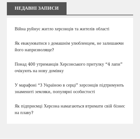
НЕДАВНІ ЗАПИСИ
Війна руйнує житло херсонців та жителів області
Як евакуюватися з домашнім улюбленцем, не залишаючи
його напризволяще?
Понад 400 утриманців Херсонського притулку “4 лапи”
очікують на нову домівку
У марафоні “З Україною в серці” херсонців підтримують
знамениті земляки, популярні особистості
Як підприємці Херсона намагаються втримати свій бізнес
на плаву?