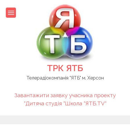
Skip
to
content
ТРК ЯТБ
Телерадіокомпанія "ЯТБ" м. Херсон
Завантажити заявку учасника проекту
"Дитяча студія "Школа "ЯТБ.TV"