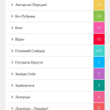
14
Авторські Передачі
14
Без Рубрики
14
Блог
55
Відео
442
Головний Слайдер
2
Готувати Просто
1
Знайди Себе
3
Знайомтеся
4
Лонгріди
6
Лонгріди – Україна+