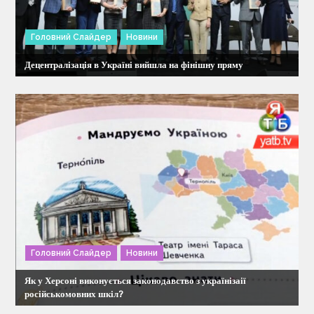
Головний Слайдер
Новини
Децентралізація в Україні вийшла на фінішну пряму
Головний Слайдер
Новини
Як у Херсоні виконується законодавство з українізаії
російськомовних шкіл?