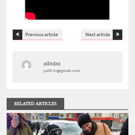
Previous article
Next article
Н
а
admins
в
yatb.tv@gmail.com
і
г
RELATED ARTICLES
а
ц