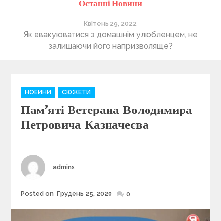
Останні Новини
Квітень 28, 2022
улюбленцем, не
Понад 400 утриманців Херсонського 
зволяще?
лапи” очікують на нову домів
C
НОВИНИ
СЮЖЕТИ
a
Пам’яті Ветерана Володимира
t
e
Петровича Казначеєва
g
o
r
i
Author
admins
e
s
Posted on
Грудень 25, 2020
Posted
0
on