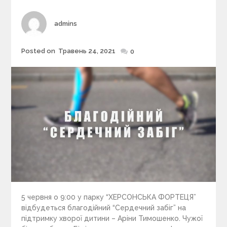
r
i
Author
admins
e
s
Posted on
Травень 24, 2021
Posted
0
on
5 червня о 9:00 у парку “ХЕРСОНСЬКА ФОРТЕЦЯ”
відбудеться благодійний “Сердечний забіг” на
підтримку хворої дитини – Аріни Тимошенко. Чужої