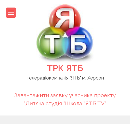
Skip
to
content
ТРК ЯТБ
Телерадіокомпанія "ЯТБ" м. Херсон
Завантажити заявку учасника проекту
"Дитяча студія "Школа "ЯТБ.TV"