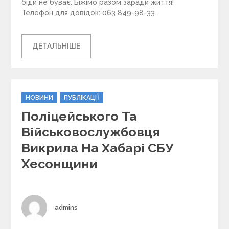
біди не буває. Біжімо разом заради життя!
Телефон для довідок: 063 849-98-33.
ДЕТАЛЬНІШЕ
C
НОВИНИ
ПУБЛІКАЦІЇ
a
Поліцейського Та
t
e
Військовослужбовця
g
Викрила На Хабарі СБУ
o
r
Хесонщини
i
e
s
Author
admins