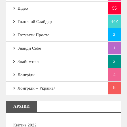
55
Відео
442
Головний Слайдер
2
Готувати Просто
1
Знайди Себе
3
Знайомтеся
4
Лонгріди
6
Лонгріди – Україна+
АРХІВИ
Квітень 2022