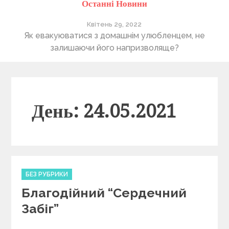
Останні Новини
Квітень 29, 2022
ті
Як евакуюватися з домашнім улюбленцем, не
П
залишаючи його напризволяще?
День: 24.05.2021
C
БЕЗ РУБРИКИ
a
Благодійний “Сердечний
t
e
Забіг”
g
o