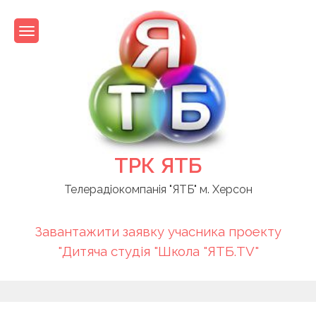
Skip
to
content
ТРК ЯТБ
Телерадіокомпанія "ЯТБ" м. Херсон
Завантажити заявку учасника проекту
"Дитяча студія "Школа "ЯТБ.TV"