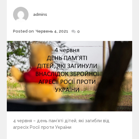
r
i
Author
admins
e
s
Posted on
Червень 4, 2021
Posted
0
on
4 червня – день пам’яті дітей, які загибли від
агресіх Росії проти України