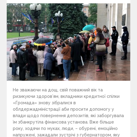
Не зважаючи на дощ, свій поважний вік та
ризикуючи здоров’ям, вкладники кредитної спілки
«Громада» знову зібралися в
облдержадміністрації аби просити допомогу у
влади щодо повернення депозитів, які заборгувала
їм збанкрутіла фінансова установа. Вже більше
року, ходячи по муках, люди, – обурені, емоційно
напружені, зажадали зустрічі з губернатором, яку