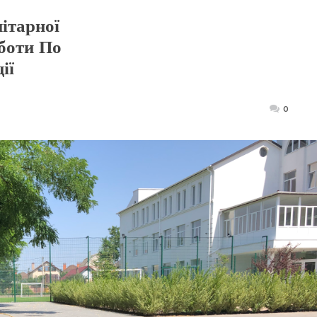
ітарної
боти По
ії
Posted
0
on