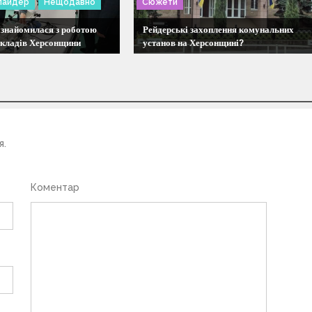
лайдер
Нещодавно
Сюжети
ознайомилася з роботою
Рейдерські захоплення комунальних
акладів Херсонщини
установ на Херсонщині?
я.
Коментар