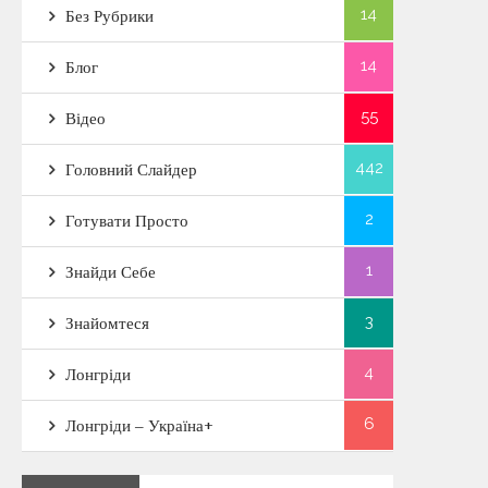
14
Без Рубрики
14
Блог
55
Відео
442
Головний Слайдер
2
Готувати Просто
1
Знайди Себе
3
Знайомтеся
4
Лонгріди
6
Лонгріди – Україна+