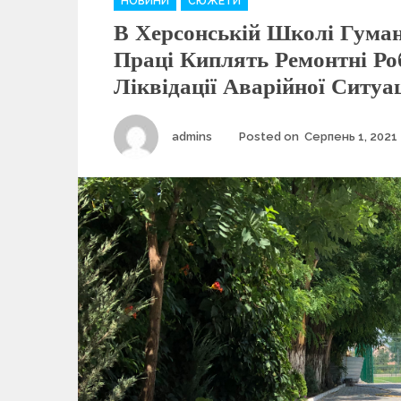
НОВИНИ
СЮЖЕТИ
a
В Херсонській Школі Гуман
t
e
Праці Киплять Ремонтні Ро
g
Ліквідації Аварійної Ситуац
o
r
i
Author
admins
Posted on
Серпень 1, 2021
e
s