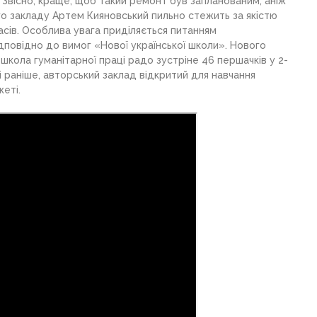
 Звісно, краще, щоб такий ремонт був запланованим, аніж
го закладу Артем Кияновський пильно стежить за якістю
асів. Особлива увага приділяється питанням
дповідно до вимог «Нової української школи». Нового
 школа гуманітарної праці радо зустріне 46 першачків у 2-
 і раніше, авторський заклад відкритий для навчання
жеті.