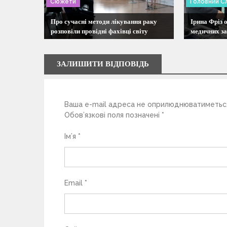
Сюжети
Головний С
я
Про сучасні методи лікування раку
Ірина Фріз 
розповіли провідні фахівці світу
медичних з
з
а
ЗАЛИШИТИ ВІДПОВІДЬ
п
Ваша e-mail адреса не оприлюднюватиметьс
и
Обов’язкові поля позначені
*
с
Ім’я
*
і
в
Email
*