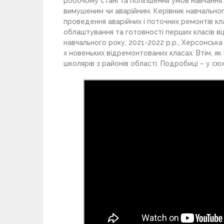
робочому стані та поліпшення умов навчання.
вимушеним чи аварійним. Керівник навчально
проведення аварійних і поточних ремонтів кл
облаштування та готовності перших класів ві
навчального року, 2021-2022 р.р., Херсонська
х новеньких відремонтованих класах. Втім, як
школярів з районів області. Подробиці – у сю