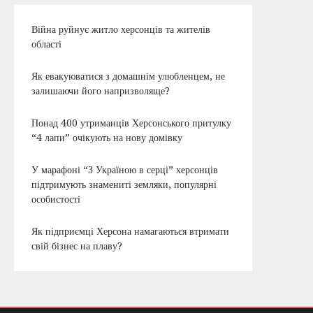
Війна руйнує житло херсонців та жителів
області
Як евакуюватися з домашнім улюбленцем, не
залишаючи його напризволяще?
Понад 400 утриманців Херсонського притулку
“4 лапи” очікують на нову домівку
У марафоні “З Україною в серці” херсонців
підтримують знамениті земляки, популярні
особистості
Як підприємці Херсона намагаються втримати
свій бізнес на плаву?