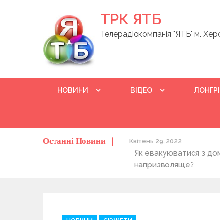
Skip
ТРК ЯТБ
to
content
Телерадіокомпанія "ЯТБ" м. Хер
НОВИНИ
ВІДЕО
ЛОНГР
Останні Новини
о херсонців та жителів області
Квітень 29, 2022
Як евакуюватися з до
напризволяще?
C