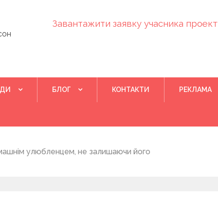
Завантажити заявку учасника проекту
сон
ІДИ
БЛОГ
КОНТАКТИ
РЕКЛАМА
Квітень 28, 202
машнім улюбленцем, не залишаючи його
Понад 400 у
на нову дом