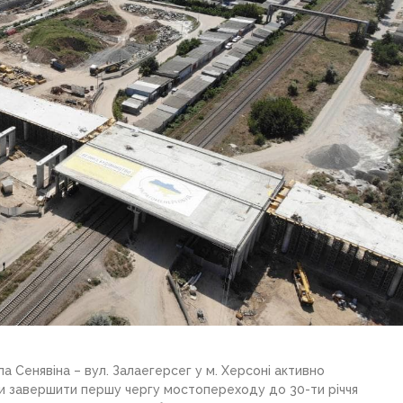
 Сенявіна – вул. Залаегерсег у м. Херсоні активно
ки завершити першу чергу мостопереходу до 30-ти річчя