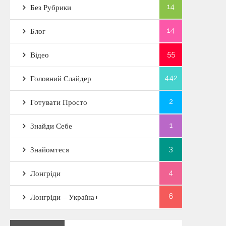
14
Без Рубрики
14
Блог
55
Відео
442
Головний Слайдер
2
Готувати Просто
1
Знайди Себе
3
Знайомтеся
4
Лонгріди
6
Лонгріди – Україна+