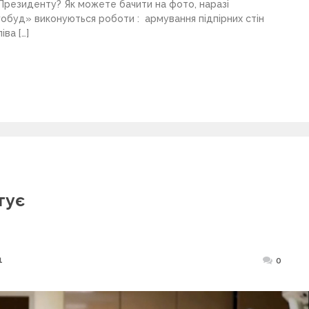
Президенту? Як можете бачити на фото, наразі
обуд» виконуються роботи : армування підпірних стін
іва […]
тує
1
Posted
0
on