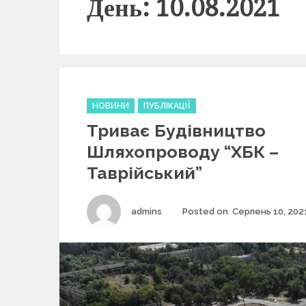
День: 10.08.2021
C
НОВИНИ
ПУБЛІКАЦІЇ
a
Триває Будівництво
t
e
Шляхопроводу “ХБК –
g
Таврійський”
o
r
i
Author
admins
Posted on
Серпень 10, 202
e
s