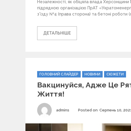
Незалежності, як обіцяла влада Херсонщини 
підрядною організацією ПрАТ «Укратоменерг
з’їзду №4 (права сторона) та бетоні роботи (л
ДЕТАЛЬНІШЕ
C
ГОЛОВНИЙ СЛАЙДЕР
НОВИНИ
СЮЖЕТИ
a
Вакцинуйся, Адже Це Ря
t
e
Життя!
g
o
r
Author
admins
Posted on
Серпень 10, 202
i
e
s