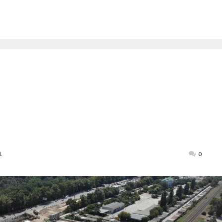
1
Posted
0
on