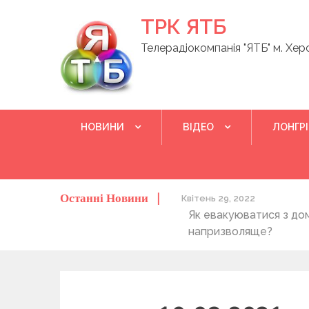
Skip
ТРК ЯТБ
to
content
Телерадіокомпанія "ЯТБ" м. Хер
НОВИНИ
ВІДЕО
ЛОНГР
Останні Новини
о херсонців та жителів області
Квітень 29, 2022
Як евакуюватися з до
напризволяще?