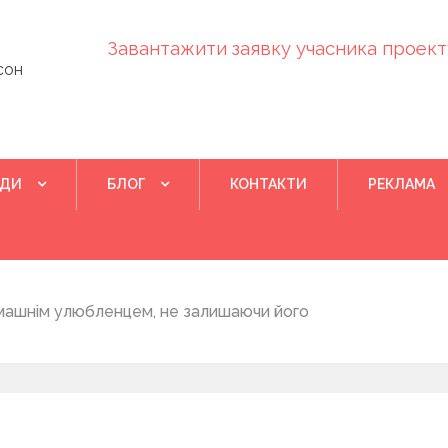
Завантажити заявку учасника проекту
сон
ІДИ
БЛОГ
КОНТАКТИ
РЕКЛАМА
Квітень 28, 202
машнім улюбленцем, не залишаючи його
Понад 400 у
на нову дом