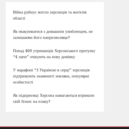
Війна руйнує житло херсонців та жителів
області
Як евакуюватися з домашнім улюбленцем, не
залишаючи його напризволяще?
Понад 400 утриманців Херсонського притулку
“4 лапи” очікують на нову домівку
У марафоні “З Україною в серці” херсонців
підтримують знамениті земляки, популярні
особистості
Як підприємці Херсона намагаються втримати
свій бізнес на плаву?