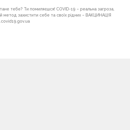
тане тебе? Ти помиляєшся! COVID-19 – реальна загроза,
ий метод захистити себе та своїх рідних – ВАКЦИНАЦІЯ
.covid19.gov.ua