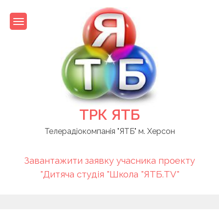
Skip
to
content
ТРК ЯТБ
Телерадіокомпанія "ЯТБ" м. Херсон
Завантажити заявку учасника проекту
"Дитяча студія "Школа "ЯТБ.TV"