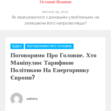
Останні Новини
Квітень 29, 2022
ті
Як евакуюватися з домашнім улюбленцем, не
П
залишаючи його напризволяще?
C
ВІДЕО
ПОГОВОРИМО ПРО ГОЛОВНЕ
a
Поговоримо Про Головне. Хто
t
e
Маніпулює Тарифною
g
Політикою На Енергоринку
o
Європи?
r
i
e
s
Author
admins