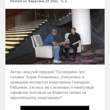
Posted on
Вересень 27, 2021
Posted
0
on
Автор і ведучий передачі “Поговоримо про
головне” Борис Романченко, спілкуючись із
провідним експертом енергоринку Геннадієм
Рябцевим, з’ясовує: які є можливості маніпуляцій
тарифною політикою на блакитне паливо на
європейському енергоринку?