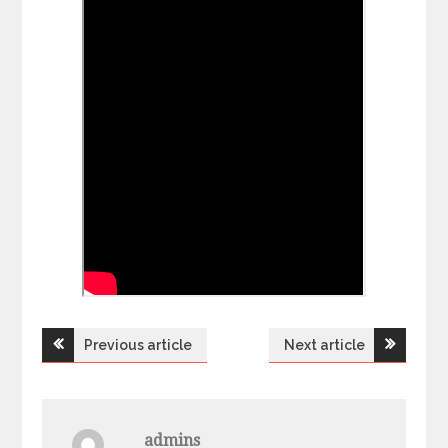
Previous article
Next article
Н
а
admins