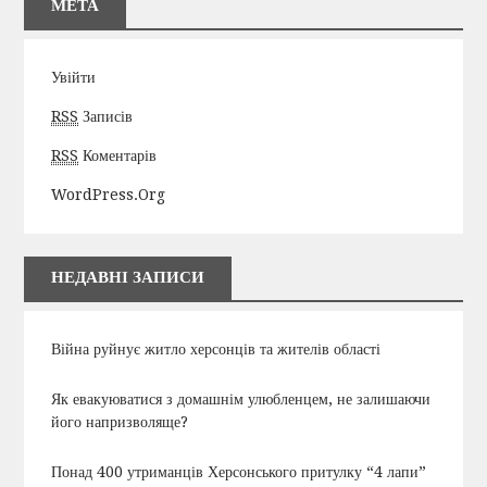
МЕТА
Увійти
RSS
Записів
RSS
Коментарів
WordPress.org
НЕДАВНІ ЗАПИСИ
Війна руйнує житло херсонців та жителів області
Як евакуюватися з домашнім улюбленцем, не залишаючи
його напризволяще?
Понад 400 утриманців Херсонського притулку “4 лапи”