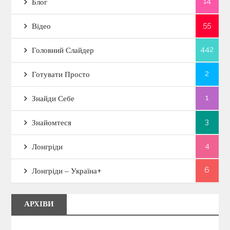
14
Блог
55
Відео
442
Головний Слайдер
2
Готувати Просто
1
Знайди Себе
3
Знайомтеся
4
Лонгріди
6
Лонгріди – Україна+
АРХІВИ