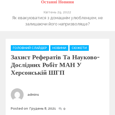
Останні Новини
Квітень 29, 2022
ті
Як евакуюватися з домашнім улюбленцем, не
П
залишаючи його напризволяще?
C
ГОЛОВНИЙ СЛАЙДЕР
НОВИНИ
СЮЖЕТИ
a
Захист Рефератів Та Науково-
t
e
Дослідних Робіт МАН У
g
Херсонській ШГП
o
r
i
e
Author
admins
s
Posted on
Грудень 8, 2021
Posted
0
on