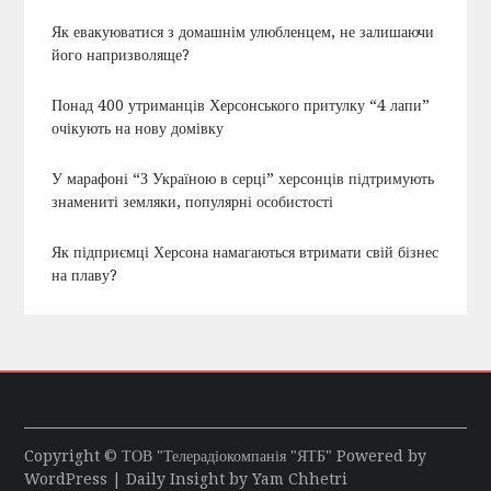
Як евакуюватися з домашнім улюбленцем, не залишаючи
його напризволяще?
Понад 400 утриманців Херсонського притулку “4 лапи”
очікують на нову домівку
У марафоні “З Україною в серці” херсонців підтримують
знамениті земляки, популярні особистості
Як підприємці Херсона намагаються втримати свій бізнес
на плаву?
Copyright © ТОВ "Телерадіокомпанія "ЯТБ" Powered by
WordPress
| Daily Insight by
Yam Chhetri