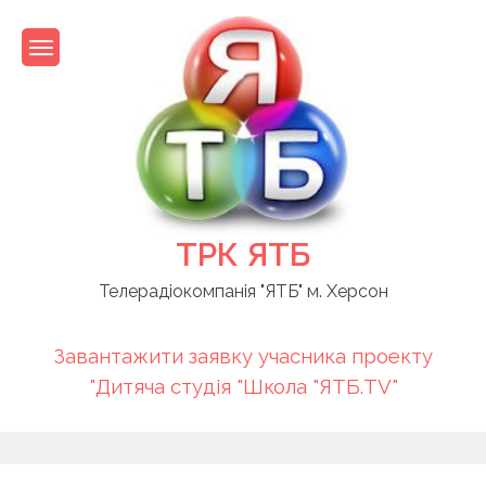
Skip
to
content
ТРК ЯТБ
Телерадіокомпанія "ЯТБ" м. Херсон
Завантажити заявку учасника проекту
"Дитяча студія "Школа "ЯТБ.TV"