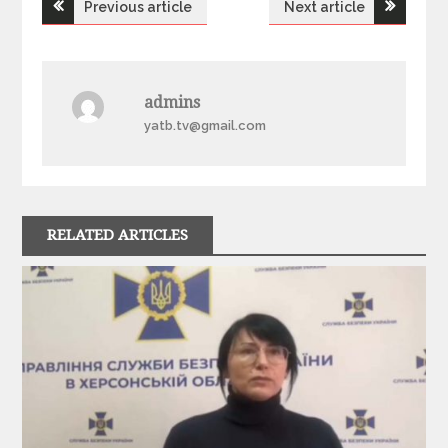
Previous article
Next article
Н
а
admins
в
yatb.tv@gmail.com
і
г
RELATED ARTICLES
а
ц
і
я