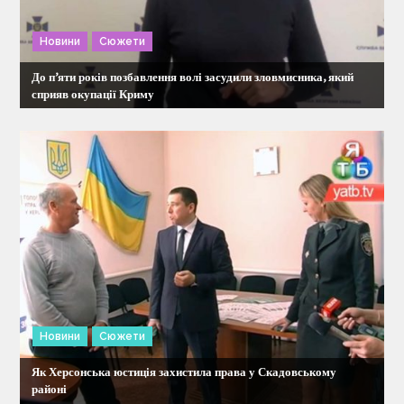
з
Новини
Сюжети
а
До п’яти років позбавлення волі засудили зловмисника, який
п
сприяв окупації Криму
и
с
і
в
Новини
Сюжети
Як Херсонська юстиція захистила права у Скадовському
районі