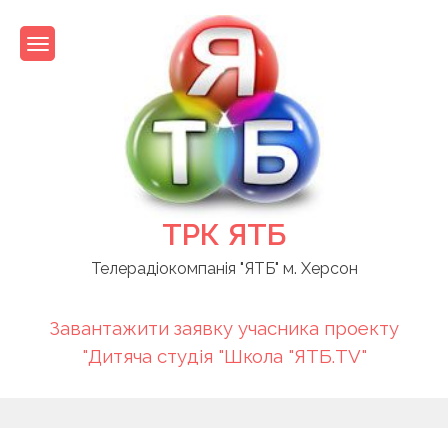
Skip
to
content
ТРК ЯТБ
Телерадіокомпанія "ЯТБ" м. Херсон
Завантажити заявку учасника проекту
"Дитяча студія "Школа "ЯТБ.TV"