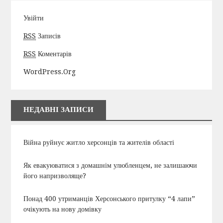
Увійти
RSS
Записів
RSS
Коментарів
WordPress.org
НЕДАВНІ ЗАПИСИ
Війна руйнує житло херсонців та жителів області
Як евакуюватися з домашнім улюбленцем, не залишаючи
його напризволяще?
Понад 400 утриманців Херсонського притулку “4 лапи”
очікують на нову домівку