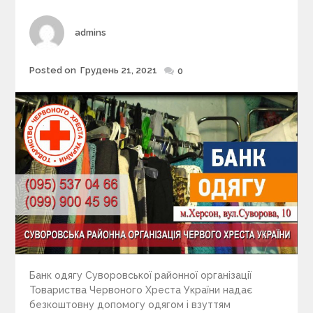
r
i
Author
admins
e
s
Posted on
Грудень 21, 2021
Posted
0
on
Банк одягу Суворовської районної організації
Товариства Червоного Хреста України надає
безкоштовну допомогу одягом і взуттям