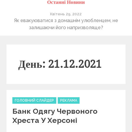
Останні Новини
Квітень 29, 2022
ті
Як евакуюватися з домашнім улюбленцем, не
П
залишаючи його напризволяще?
День: 21.12.2021
C
ГОЛОВНИЙ СЛАЙДЕР
РЕКЛАМА
a
Банк Одягу Червоного
t
e
Хреста У Херсоні
g
o