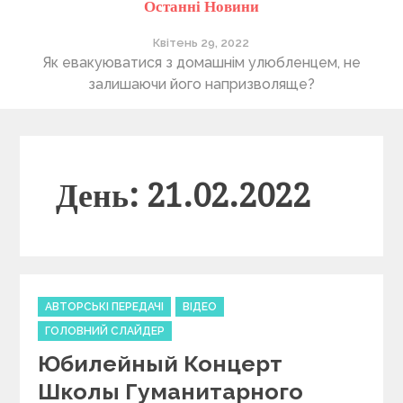
Останні Новини
Квітень 29, 2022
ті
Як евакуюватися з домашнім улюбленцем, не
П
залишаючи його напризволяще?
День: 21.02.2022
C
АВТОРСЬКІ ПЕРЕДАЧІ
ВІДЕО
a
ГОЛОВНИЙ СЛАЙДЕР
t
Юбилейный Концерт
e
g
Школы Гуманитарного
o