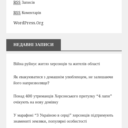
RSS
Записів
RSS
Коментарів
WordPress.org
НЕДАВНІ ЗАПИСИ
Війна руйнує житло херсонців та жителів області
Як евакуюватися з домашнім улюбленцем, не залишаючи
його напризволяще?
Понад 400 утриманців Херсонського притулку “4 лапи”
очікують на нову домівку
У марафоні “З Україною в серці” херсонців підтримують
знамениті земляки, популярні особистості