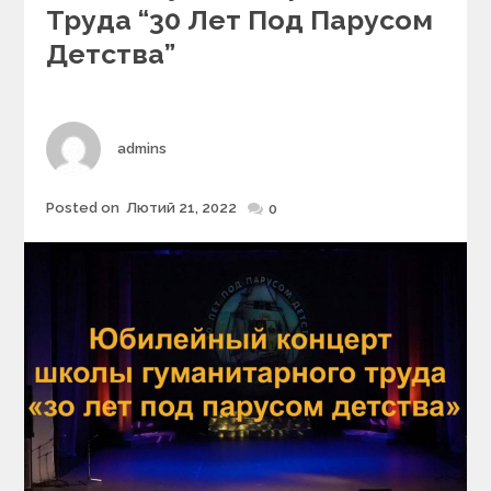
Труда “30 Лет Под Парусом
r
i
Детства”
e
s
Author
admins
Posted on
Лютий 21, 2022
Posted
0
on