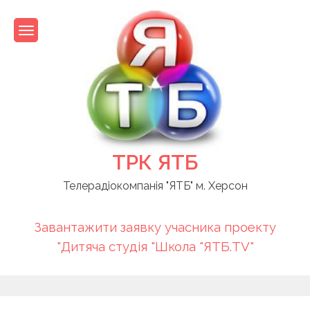
Skip
to
content
ТРК ЯТБ
Телерадіокомпанія "ЯТБ" м. Херсон
Завантажити заявку учасника проекту
"Дитяча студія "Школа "ЯТБ.TV"