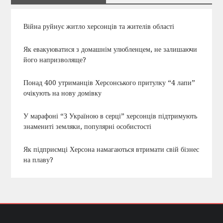
Війна руйнує житло херсонців та жителів області
Як евакуюватися з домашнім улюбленцем, не залишаючи
його напризволяще?
Понад 400 утриманців Херсонського притулку “4 лапи”
очікують на нову домівку
У марафоні “З Україною в серці” херсонців підтримують
знамениті земляки, популярні особистості
Як підприємці Херсона намагаються втримати свій бізнес
на плаву?