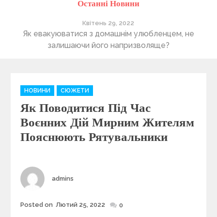
Останні Новини
Квітень 29, 2022
ті
Як евакуюватися з домашнім улюбленцем, не
П
залишаючи його напризволяще?
C
НОВИНИ
СЮЖЕТИ
a
Як Поводитися Під Час
t
e
Воєнних Дій Мирним Жителям
g
Пояснюють Рятувальники
o
r
i
e
Author
admins
s
Posted on
Лютий 25, 2022
Posted
0
on