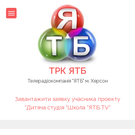
Skip
to
content
ТРК ЯТБ
Телерадіокомпанія "ЯТБ" м. Херсон
Завантажити заявку учасника проекту
"Дитяча студія "Школа "ЯТБ.TV"