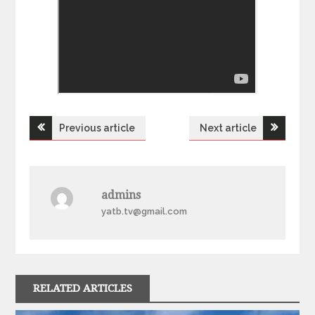
Previous article
Next article
Н
а
admins
в
yatb.tv@gmail.com
і
г
RELATED ARTICLES
а