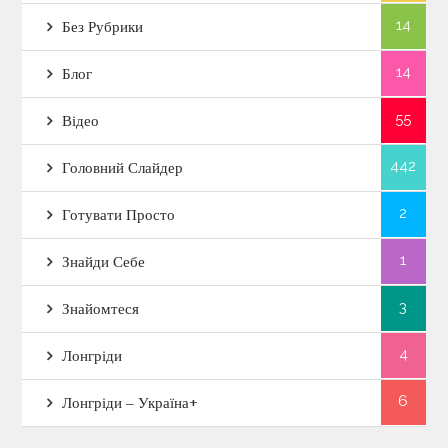
14
Без Рубрики
14
Блог
55
Відео
442
Головний Слайдер
2
Готувати Просто
1
Знайди Себе
3
Знайомтеся
4
Лонгріди
6
Лонгріди – Україна+