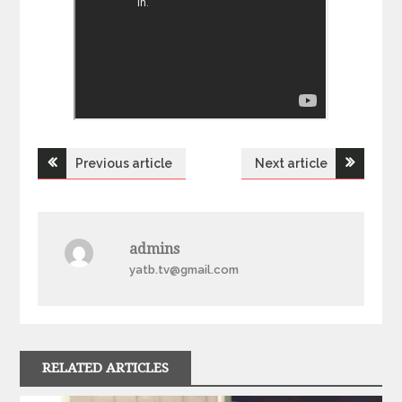
Previous article
Next article
Н
а
admins
в
yatb.tv@gmail.com
і
г
RELATED ARTICLES
а