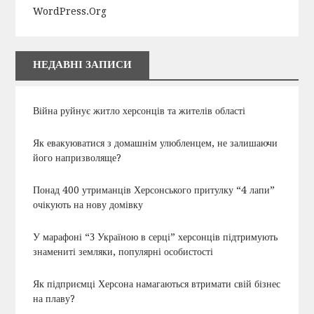
WordPress.org
НЕДАВНІ ЗАПИСИ
Війна руйнує житло херсонців та жителів області
Як евакуюватися з домашнім улюбленцем, не залишаючи
його напризволяще?
Понад 400 утриманців Херсонського притулку “4 лапи”
очікують на нову домівку
У марафоні “З Україною в серці” херсонців підтримують
знамениті земляки, популярні особистості
Як підприємці Херсона намагаються втримати свій бізнес
на плаву?