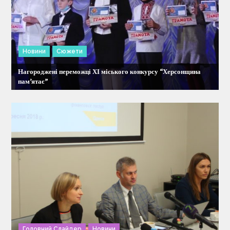
в
Новини
Сюжети
Нагороджені переможці ХІ міського конкурсу “Херсонщина
пам’ятає”
Головний Слайдер
Новини