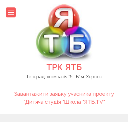
Skip
to
content
ТРК ЯТБ
Телерадіокомпанія "ЯТБ" м. Херсон
Завантажити заявку учасника проекту
"Дитяча студія "Школа "ЯТБ.TV"