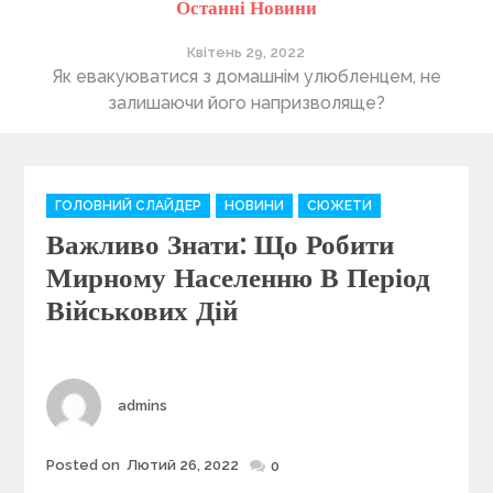
Останні Новини
Квітень 29, 2022
ті
Як евакуюватися з домашнім улюбленцем, не
П
залишаючи його напризволяще?
C
ГОЛОВНИЙ СЛАЙДЕР
НОВИНИ
СЮЖЕТИ
a
Важливо Знати: Що Робити
t
e
Мирному Населенню В Період
g
Військових Дій
o
r
i
e
Author
admins
s
Posted on
Лютий 26, 2022
Posted
0
on