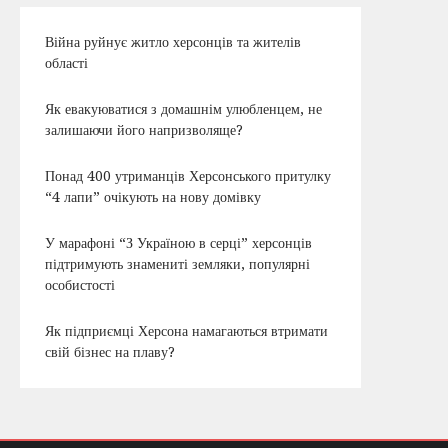
Війна руйнує житло херсонців та жителів
області
Як евакуюватися з домашнім улюбленцем, не
залишаючи його напризволяще?
Понад 400 утриманців Херсонського притулку
“4 лапи” очікують на нову домівку
У марафоні “З Україною в серці” херсонців
підтримують знамениті земляки, популярні
особистості
Як підприємці Херсона намагаються втримати
свій бізнес на плаву?