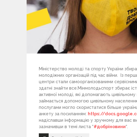
Міністерство молоді та спорту України збирає
молодіжних організацій під час війни. Із перш
центри стали самоорганізованими сервісним
здатні знайти все.Мінмолодьспорт збирає іст
активної молоді, які допомагають цивільному 
займається допомогою цивільному населенню 
послугами могло скористатися більше україн
анкету за посиланням:
https://docs.google
надіславши інформацію у зручному для вас в
зазначивши в темі листа “
#добріновини
“.