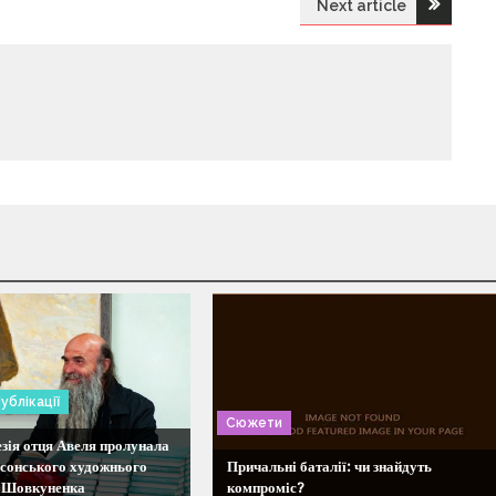
Next article
ублікації
Сюжети
зія отця Авеля пролунала
рсонського художнього
Причальні баталії: чи знайдуть
і Шовкуненка
компроміс?