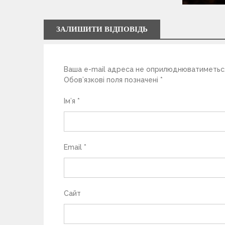
з
а
ЗАЛИШИТИ ВІДПОВІДЬ
п
Ваша e-mail адреса не оприлюднюватиметьс
и
Обов’язкові поля позначені
*
с
Ім’я
*
і
в
Email
*
Сайт