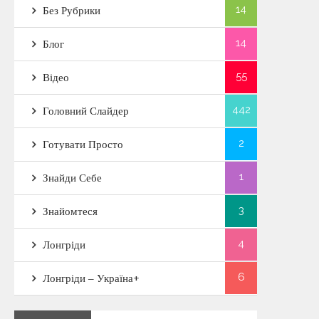
14
Без Рубрики
14
Блог
55
Відео
442
Головний Слайдер
2
Готувати Просто
1
Знайди Себе
3
Знайомтеся
4
Лонгріди
6
Лонгріди – Україна+