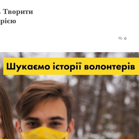
ь Творити
орією
Posted
0
on