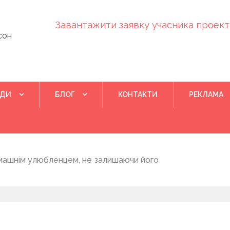
Завантажити заявку учасника проекту
сон
ІДИ
БЛОГ
КОНТАКТИ
РЕКЛАМА
Квітень 28, 202
машнім улюбленцем, не залишаючи його
Понад 400 у
на нову дом