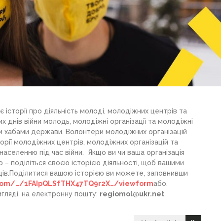
 історії про діяльність молоді, молодіжних центрів та
их днів війни молодь, молодіжні організації та молодіжні
и хабами держави. Волонтери молодіжних організацій
орії молодіжних центрів, молодіжних організацій та
населенню під час війни. Якщо ви чи ваша організація
– поділіться своєю історією діяльності, щоб вашими
ців.Поділитися вашою історією ви можете, заповнивши
.com/…/1FAIpQLSfTHX47TQ9r2X…/viewform
або,
игляді, на електронну пошту:
regiomol@ukr.net
,