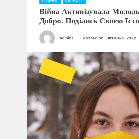
НОВИНИ
СЮЖЕТИ
a
Війна Активізувала Молод
t
e
Добро. Поділись Своєю Іст
g
o
r
Author
admins
Posted on
Квітень 2, 2022
i
e
s