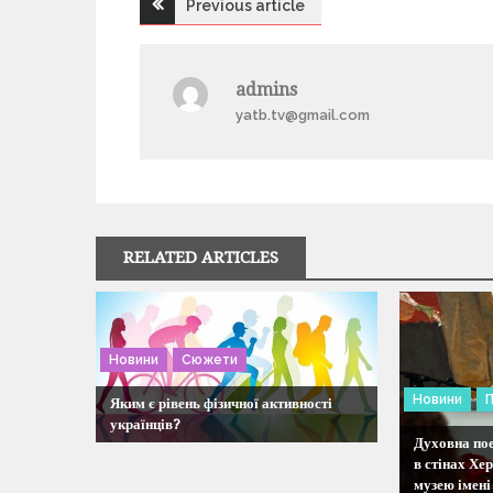
Previous article
Н
а
admins
yatb.tv@gmail.com
в
і
г
RELATED ARTICLES
а
ц
Новини
Сюжети
і
Новини
П
Яким є рівень фізичної активності
українців?
я
Духовна пое
в стінах Хе
музею імен