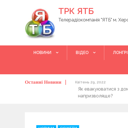
Skip
ТРК ЯТБ
to
content
Телерадіокомпанія "ЯТБ" м. Хер
НОВИНИ
ВІДЕО
ЛОНГР
Останні Новини
о херсонців та жителів області
Квітень 29, 2022
Як евакуюватися з до
напризволяще?
C