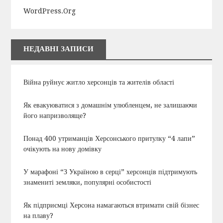
WordPress.org
НЕДАВНІ ЗАПИСИ
Війна руйнує житло херсонців та жителів області
Як евакуюватися з домашнім улюбленцем, не залишаючи
його напризволяще?
Понад 400 утриманців Херсонського притулку “4 лапи”
очікують на нову домівку
У марафоні “З Україною в серці” херсонців підтримують
знамениті земляки, популярні особистості
Як підприємці Херсона намагаються втримати свій бізнес
на плаву?