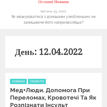
Останні Новини
Квітень 29, 2022
ті
Як евакуюватися з домашнім улюбленцем, не
П
залишаючи його напризволяще?
День: 12.04.2022
C
НОВИНИ
СЮЖЕТИ
a
Мед+люди. Допомога При
t
e
Переломах, Кровотечі Та Як
g
Розпізнати Інсульт
o