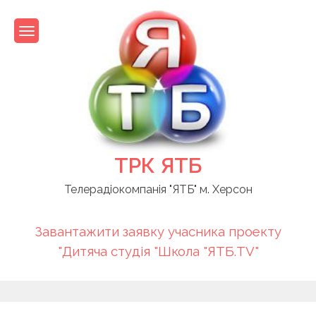
Skip
to
content
ТРК ЯТБ
Телерадіокомпанія "ЯТБ" м. Херсон
Завантажити заявку учасника проекту
"Дитяча студія "Школа "ЯТБ.TV"