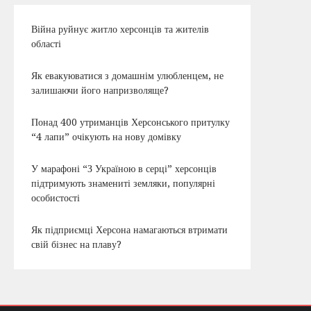
Війна руйнує житло херсонців та жителів
області
Як евакуюватися з домашнім улюбленцем, не
залишаючи його напризволяще?
Понад 400 утриманців Херсонського притулку
“4 лапи” очікують на нову домівку
У марафоні “З Україною в серці” херсонців
підтримують знамениті земляки, популярні
особистості
Як підприємці Херсона намагаються втримати
свій бізнес на плаву?