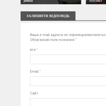
ринків
Херсона?
з
а
ЗАЛИШИТИ ВІДПОВІДЬ
п
Ваша e-mail адреса не оприлюднюватиметьс
и
Обов’язкові поля позначені
*
с
Ім’я
*
і
в
Email
*
Сайт