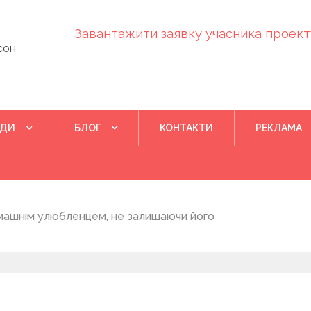
Завантажити заявку учасника проекту
сон
ІДИ
БЛОГ
КОНТАКТИ
РЕКЛАМА
Квітень 28, 202
машнім улюбленцем, не залишаючи його
Понад 400 у
на нову дом