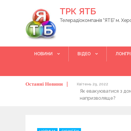
Skip
ТРК ЯТБ
to
content
Телерадіокомпанія "ЯТБ" м. Хер
НОВИНИ
ВІДЕО
ЛОНГР
Останні Новини
о херсонців та жителів області
Квітень 29, 2022
Як евакуюватися з до
напризволяще?
C