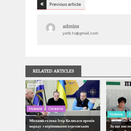
Previous article
Н
а
admins
yatb.tv@gmail.com
в
і
г
RELATED ARTICLES
а
ц
і
Новини
Сюжети
Новини
я
Міський голова Ігор Колихаєв провів
нараду з керівниками херсонських
За що висло