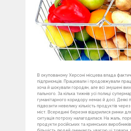
В окупованому Херсоні місцева влада фактич
підприємців. Працювали і продовжували працю
хоча й шокували городян, але всі змушені вих
пального. За кілька тижнів усі полиці суперма
гуманітарного коридору немає й досі. Деякі 
підвозити невелику кількість продуктів через
міст. Всередині березня відкрилися ринки дл
ситуація потроху налагодилася. На жаль, пор
продукти російських та кримських виробників 
більшість людей оминають увагою ці товари, п