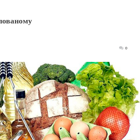
пованому
Posted
0
on