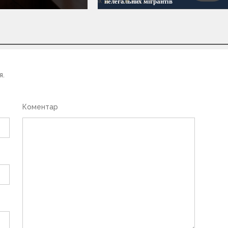
нелегальних мігрантів
я.
Коментар