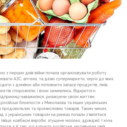
но з перших днів війни почала організовувати роботу
вати АЗС, аптеки, та деякі супермаркети, черги до яких
одити з домівок аби поповнити запаси продуктів, ліків,
ркетів спорожніли, і вони зачинились. Відкритого
підприємці наважилися, ризикуючи своїм життям,
 російські блокпости з Миколаєва та інших українських
я продовольчих та промислових товарів. Таким чином,
яд з українським товаром на ринках почали з’являтися
(яйця, ковбасні вироби, згущене молоко, дріжджі). І хоча
роте є й такі, що купують російське, мотивуючи свій