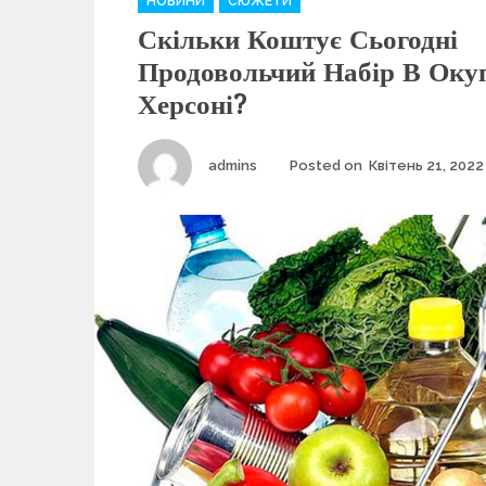
НОВИНИ
СЮЖЕТИ
a
Скільки Коштує Сьогодні
t
e
Продовольчий Набір В Оку
g
Херсоні?
o
r
i
Author
admins
Posted on
Квітень 21, 2022
e
s