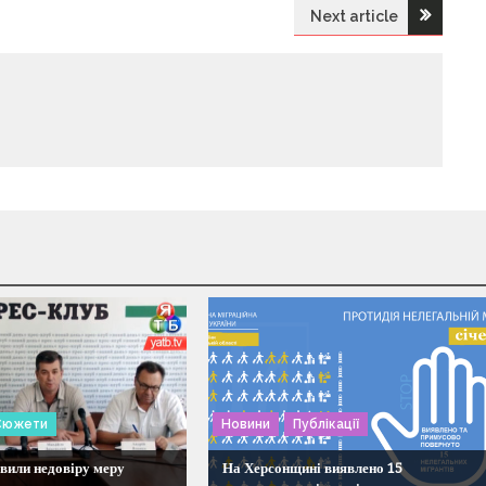
Next article
Сюжети
Новини
Публікації
вили недовіру меру
На Херсонщині виявлено 15