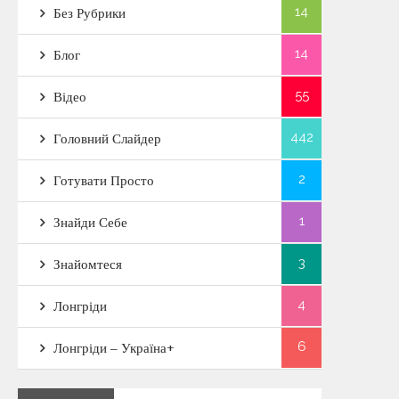
14
Без Рубрики
14
Блог
55
Відео
442
Головний Слайдер
2
Готувати Просто
1
Знайди Себе
3
Знайомтеся
4
Лонгріди
6
Лонгріди – Україна+