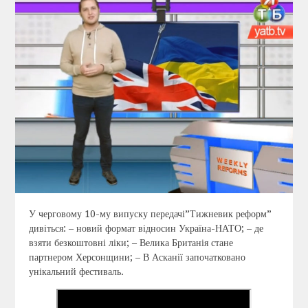
У черговому 10-му випуску передачі”Тижневик реформ”
дивіться: – новий формат відносин Україна-НАТО; – де
взяти безкоштовні ліки; – Велика Британія стане
партнером Херсонщини; – В Асканії започатковано
унікальний фестиваль.