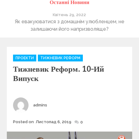
Останні Новини
Квітень 29, 2022
ті
Як евакуюватися з домашнім улюбленцем, не
П
залишаючи його напризволяще?
C
ПРОЕКТИ
ТИЖНЕВИК РЕФОРМ
a
Тижневик Реформ. 10-Ий
t
e
Випуск
g
o
r
i
Author
admins
e
s
Posted on
Листопад 6, 2019
Posted
0
on