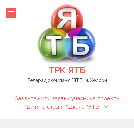
Skip
to
content
ТРК ЯТБ
Телерадіокомпанія "ЯТБ" м. Херсон
Завантажити заявку учасника проекту
"Дитяча студія "Школа "ЯТБ.TV"