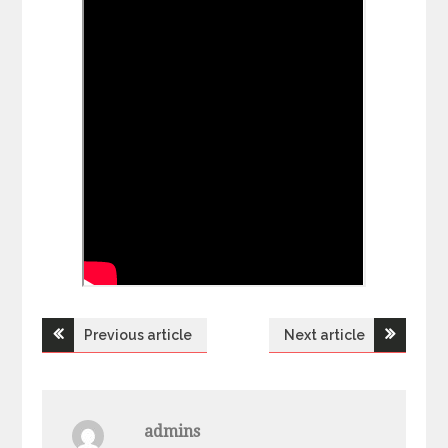
Previous article
Next article
Н
а
admins