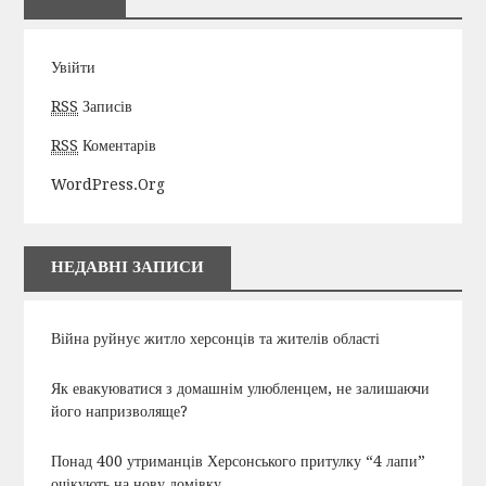
Увійти
RSS
Записів
RSS
Коментарів
WordPress.org
НЕДАВНІ ЗАПИСИ
Війна руйнує житло херсонців та жителів області
Як евакуюватися з домашнім улюбленцем, не залишаючи
його напризволяще?
Понад 400 утриманців Херсонського притулку “4 лапи”
очікують на нову домівку