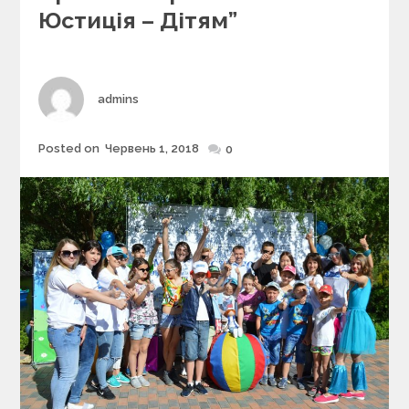
r
Юстиція – Дітям”
i
e
s
Author
admins
Posted on
Червень 1, 2018
Posted
0
on