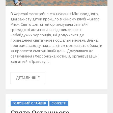
В Херсоні масштабне святкування Міжнародного
дня захисту дітей пройшло в кінному клубі «Grand
Prix». Свято для дітей організували звичайні
громадські активісти за підтримки сотні
небайдужих херсонців, які долучилися до
проведення свята через соціальні мережі. Вільна
програма заходу надала дітям можливість обирати
як провести сьогоднішній день. Долучилася до
святкування і Херсонська юстиція, організувавши
для дітей «Правову […]
ДЕТАЛЬНІШЕ
C
ГОЛОВНИЙ СЛАЙДЕР
СЮЖЕТИ
a
Свято Останнього
t