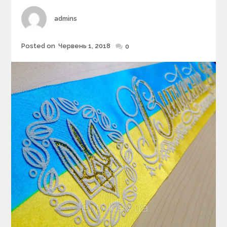
e
s
Author
admins
Posted on
Червень 1, 2018
Posted
0
on