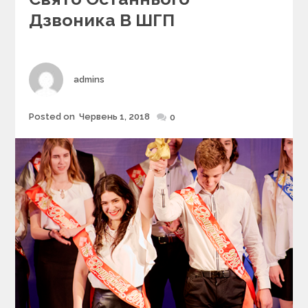
e
Дзвоника В ШГП
g
o
r
i
Author
admins
e
s
Posted on
Червень 1, 2018
Posted
0
on