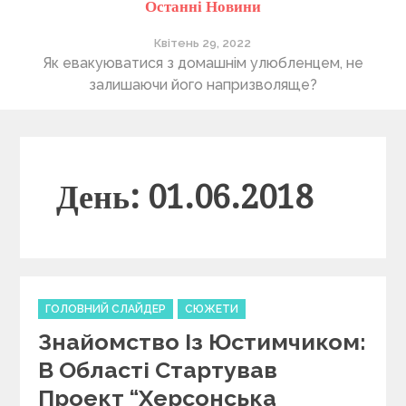
Останні Новини
Квітень 29, 2022
ті
Як евакуюватися з домашнім улюбленцем, не
П
залишаючи його напризволяще?
День: 01.06.2018
C
ГОЛОВНИЙ СЛАЙДЕР
СЮЖЕТИ
a
Знайомство Із Юстимчиком:
t
e
В Області Стартував
g
Проект “Херсонська
o