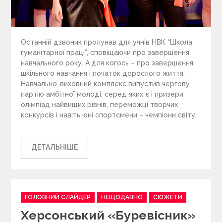
Останній дзвоник пролунав для учнів НВК “Школа
гуманітарної праці”, сповіщаючи про завершення
навчального року. А для когось – про завершення
шкільного навчання і початок дорослого життя.
Навчально-виховний комплекс випустив чергову
партію амбітної молоді, серед яких є і призери
олімпіад найвищих рівнів, переможці творчих
конкурсів і навіть юні спортсмени – чемпіони світу.
ДЕТАЛЬНІШЕ
C
ГОЛОВНИЙ СЛАЙДЕР
НЕЩОДАВНО
СЮЖЕТИ
a
Херсонський «Буревісник»
t