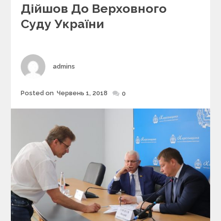
e
Дійшов До Верховного
g
Суду України
o
r
i
e
s
Author
admins
Posted on
Червень 1, 2018
Posted
0
on