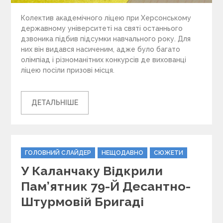
Колектив академічного ліцею при Херсонському
державному університеті на святі останнього
дзвоника підбив підсумки навчального року. Для
них він видався насиченим, адже було багато
олімпіад і різноманітних конкурсів де вихованці
ліцею посіли призові місця.
ДЕТАЛЬНІШЕ
C
ГОЛОВНИЙ СЛАЙДЕР
НЕЩОДАВНО
СЮЖЕТИ
a
У Каланчаку Відкрили
t
e
Пам’ятник 79-Й Десантно-
g
Штурмовій Бригаді
o
r