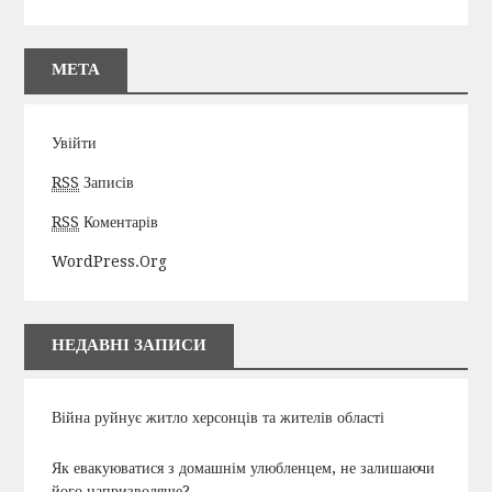
МЕТА
Увійти
RSS
Записів
RSS
Коментарів
WordPress.org
НЕДАВНІ ЗАПИСИ
Війна руйнує житло херсонців та жителів області
Як евакуюватися з домашнім улюбленцем, не залишаючи
його напризволяще?