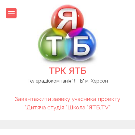
Skip
to
content
ТРК ЯТБ
Телерадіокомпанія "ЯТБ" м. Херсон
Завантажити заявку учасника проекту
"Дитяча студія "Школа "ЯТБ.TV"