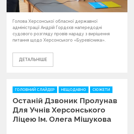
Голова Херсонської обласної державної
адміністрації Андрій Гордєєв напередодні
судового розгляду провів нараду з вирішення
питання щодо Херсонського «Буревісника».
ДЕТАЛЬНІШЕ
C
ГОЛОВНИЙ СЛАЙДЕР
НЕЩОДАВНО
СЮЖЕТИ
a
Останій Дзвоник Пролунав
t
e
Для Учнів Херсонського
g
Ліцею Ім. Олега Мішукова
o
r
i