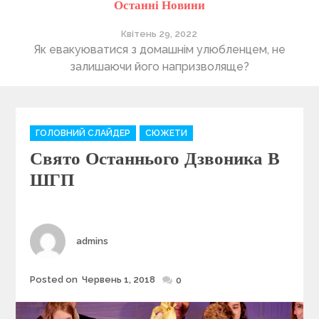
Останні Новини
Квітень 29, 2022
ті
Як евакуюватися з домашнім улюбленцем, не
П
залишаючи його напризволяще?
C
ГОЛОВНИЙ СЛАЙДЕР
СЮЖЕТИ
a
Свято Останнього Дзвоника В
t
e
ШГП
g
o
r
i
Author
admins
e
s
Posted on
Червень 1, 2018
Posted
0
on