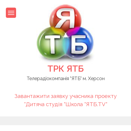
Skip
to
content
ТРК ЯТБ
Телерадіокомпанія "ЯТБ" м. Херсон
Завантажити заявку учасника проекту
"Дитяча студія "Школа "ЯТБ.TV"