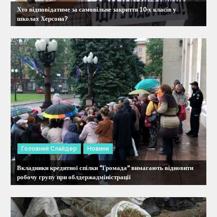
Хто відповідатиме за самовільне закриття 10-х класів у
п
школах Херсона?
и
с
і
в
Головний Слайдер
Новини
Вкладники кредитної спілки “Громада” вимагають відновити
робочу групу при облдержадміністрації