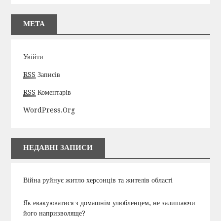
МЕТА
Увійти
RSS
Записів
RSS
Коментарів
WordPress.org
НЕДАВНІ ЗАПИСИ
Війна руйнує житло херсонців та жителів області
Як евакуюватися з домашнім улюбленцем, не залишаючи
його напризволяще?