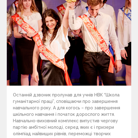
Останній дзвоник пролунав для учнів НВК “Школа
гуманітарної праці”, сповіщаючи про завершення
навчального року. А для когось – про завершення
шкільного навчання і початок дорослого життя.
Навчально-виховний комплекс випустив чергову
партію амбітної молоді, серед яких є і призери
олімпіад найвищих рівнів, переможці творчих