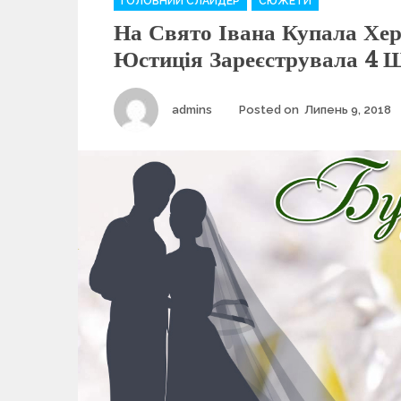
ГОЛОВНИЙ СЛАЙДЕР
СЮЖЕТИ
a
На Свято Івана Купала Хе
t
e
Юстиція Зареєструвала 4
g
o
r
Author
admins
Posted on
Липень 9, 2018
i
e
s