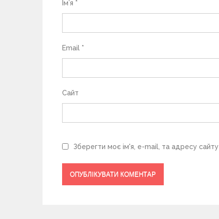
с
Ім’я
*
і
в
Email
*
Сайт
Зберегти моє ім'я, e-mail, та адресу сайт