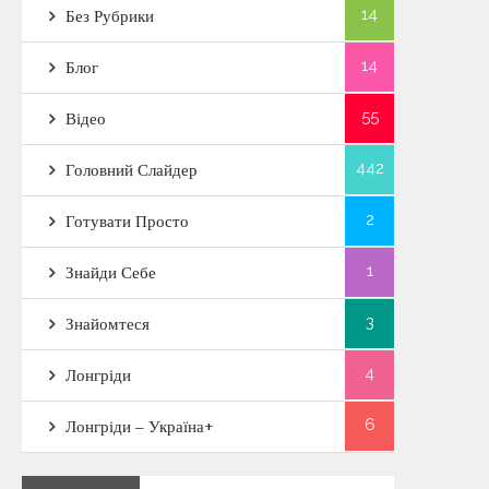
14
Без Рубрики
14
Блог
55
Відео
442
Головний Слайдер
2
Готувати Просто
1
Знайди Себе
3
Знайомтеся
4
Лонгріди
6
Лонгріди – Україна+