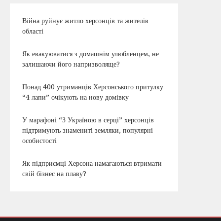
Війна руйнує житло херсонців та жителів
області
Як евакуюватися з домашнім улюбленцем, не
залишаючи його напризволяще?
Понад 400 утриманців Херсонського притулку
“4 лапи” очікують на нову домівку
У марафоні “З Україною в серці” херсонців
підтримують знамениті земляки, популярні
особистості
Як підприємці Херсона намагаються втримати
свій бізнес на плаву?