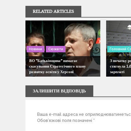
г
RELATED ARTICLES
а
ц
і
Новини
Сюжети
Головний С
я
ВО “Батьківщина” вимагає
З початку 
скасування Стратегічного плану
стягнула 1,
розвитку освіти у Херсоні
зарплаті
з
а
ЗАЛИШИТИ ВІДПОВІДЬ
п
Ваша e-mail адреса не оприлюднюватиметьс
и
Обов’язкові поля позначені
*