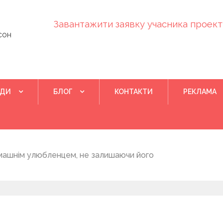
Завантажити заявку учасника проекту
сон
ІДИ
БЛОГ
КОНТАКТИ
РЕКЛАМА
Квітень 28, 202
машнім улюбленцем, не залишаючи його
Понад 400 у
на нову дом