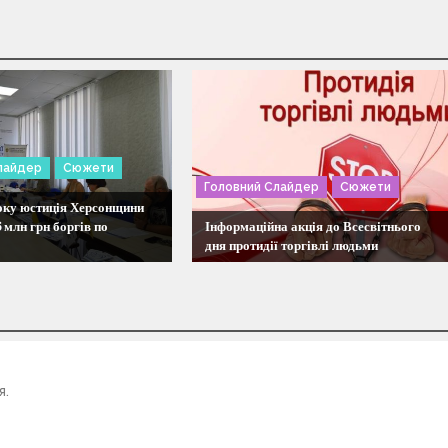
лайдер
Сюжети
Головний Слайдер
Сюжети
року юстиція Херсонщини
6 млн грн боргів по
Інформаційна акція до Всесвітнього
дня протидії торгівлі людьми
я.