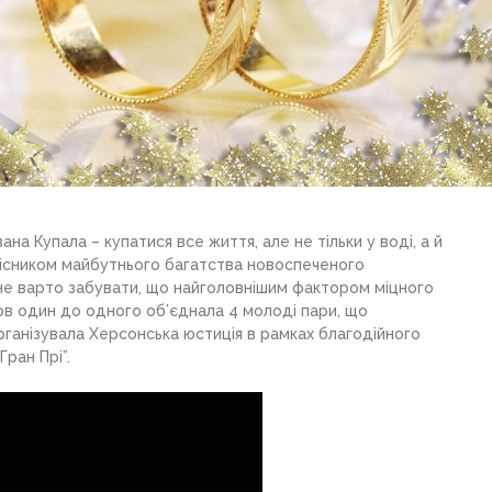
на Купала – купатися все життя, але не тільки у воді, а й
 вісником майбутнього багатства новоспеченого
не варто забувати, що найголовнішим фактором міцного
ов один до одного об’єднала 4 молоді пари, що
рганізувала Херсонська юстиція в рамках благодійного
Гран Прі”.