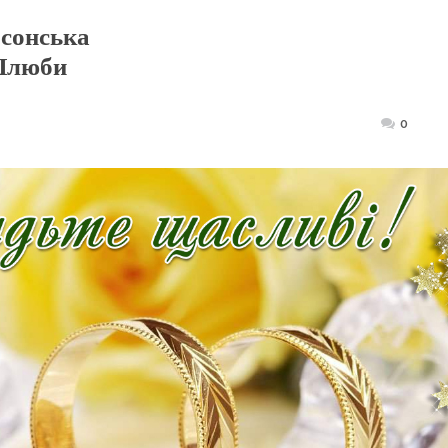
рсонська
 Шлюби
Posted
0
on