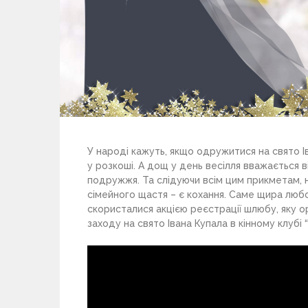
У народі кажуть, якщо одружитися на свято Іва
у розкоші. А дощ у день весілля вважається
подружжя. Та слідуючи всім цим прикметам, 
сімейного щастя – є кохання. Саме щира люб
скористалися акцією реєстрації шлюбу, яку о
заходу на свято Івана Купала в кінному клубі “