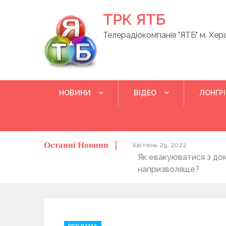
Skip
ТРК ЯТБ
to
content
Телерадіокомпанія "ЯТБ" м. Хер
НОВИНИ
ВІДЕО
ЛОНГР
Останні Новини
о херсонців та жителів області
Квітень 29, 2022
Як евакуюватися з до
напризволяще?
C