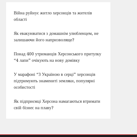
Війна руйнує житло херсонців та жителів
області
Як евакуюватися з домашнім улюбленцем, не
залишаючи його напризволяще?
Понад 400 утриманців Херсонського притулку
“4 лапи” очікують на нову домівку
У марафоні “З Україною в серці” херсонців
підтримують знамениті земляки, популярні
особистості
Як підприємці Херсона намагаються втримати
свій бізнес на плаву?