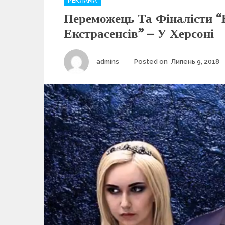
РЕКЛАМА
a
Переможець Та Фіналісти “
t
e
Екстрасенсів” – У Херсоні
g
o
r
Author
admins
Posted on
Липень 9, 2018
i
e
s