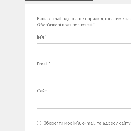
п
Ваша e-mail адреса не оприлюднюватиметьс
и
Обов’язкові поля позначені
*
с
Ім’я
*
і
в
Email
*
Сайт
Зберегти моє ім'я, e-mail, та адресу сайт