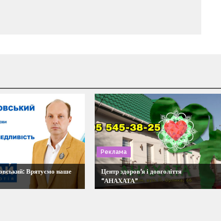
Реклама
овський: Врятуємо наше
Центр здоров’я і довголіття
“АНАХАТА”