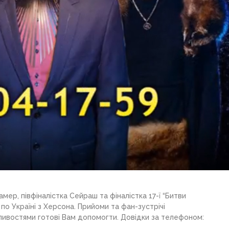
ер, півфіналістка Сейраш та фіналістка 17-ї “Битви
по Україні з Херсона. Прийоми та фан-зустрічі
ожливостями готові Вам допомогти. Довідки за телефоном: