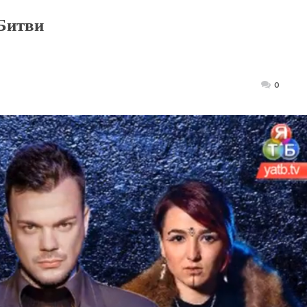
Битви
Posted
0
on