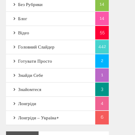
14
Без Рубрики
14
Блог
55
Відео
442
Головний Слайдер
2
Готувати Просто
1
Знайди Себе
3
Знайомтеся
4
Лонгріди
6
Лонгріди – Україна+