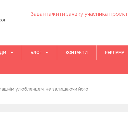
Завантажити заявку учасника проекту
сон
ІДИ
БЛОГ
КОНТАКТИ
РЕКЛАМА
Квітень 28, 202
машнім улюбленцем, не залишаючи його
Понад 400 у
на нову дом