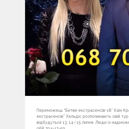
Переможець “Битви екстрасенсів-18” Каїн Крам
екстрасенсів” Хельдіс розпочинають свій тур 
відбудуться 13, 14 і 15 липня. Люди із надм
068 704-17-59.