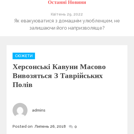
Останні Новини
Квітень 29, 2022
ті
Як евакуюватися з домашнім улюбленцем, не
П
залишаючи його напризволяще?
C
СЮЖЕТИ
a
Херсонські Кавуни Масово
t
e
Вивозяться З Таврійських
g
Полів
o
r
i
e
Author
admins
s
Posted on
Липень 26, 2018
Posted
0
on