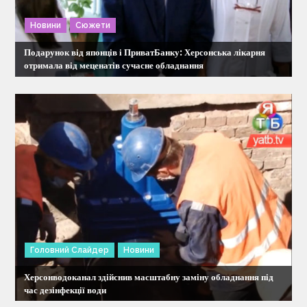
з
Новини
Сюжети
а
Подарунок від японців і ПриватБанку: Херсонська лікарня
п
отримала від меценатів сучасне обладнання
и
с
і
в
Головний Слайдер
Новини
Херсонводоканал здійснив масштабну заміну обладнання під
час дезінфекції води