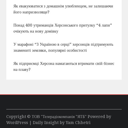
Як евакуюватися з домашнім улюбленцем, не залишаючи
його напризволяще?
Понад 400 утриманців Херсонського притулку “4 лапи”
очікують на нову домівку
У марафоні “З Україною в серці” херсонців підтримують
знамениті земляки, популярні особистості
Як підприємці Херсона намагаються втримати свій бізнес
на плаву?
Copyright © ТОВ "Телерадіокомпанія "ЯТБ" Powered by
WordPress
| Daily Insight by
Yam Chhetri