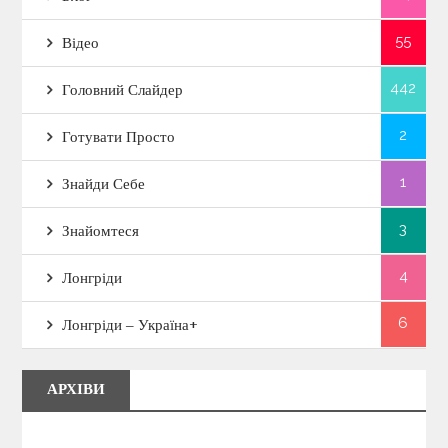
55
Відео
442
Головний Слайдер
2
Готувати Просто
1
Знайди Себе
3
Знайомтеся
4
Лонгріди
6
Лонгріди – Україна+
АРХІВИ