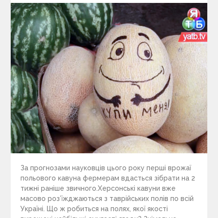
За прогнозами науковців цього року перші врожаї
польового кавуна фермерам вдасться зібрати на 2
тижні раніше звичного.Херсонські кавуни вже
масово роз’їжджаються з таврійських полів по всій
Україні. Що ж робиться на полях, якої якості