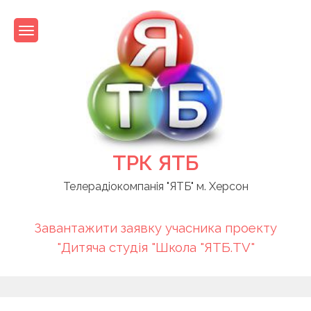
Skip
to
content
ТРК ЯТБ
Телерадіокомпанія "ЯТБ" м. Херсон
Завантажити заявку учасника проекту
"Дитяча студія "Школа "ЯТБ.TV"