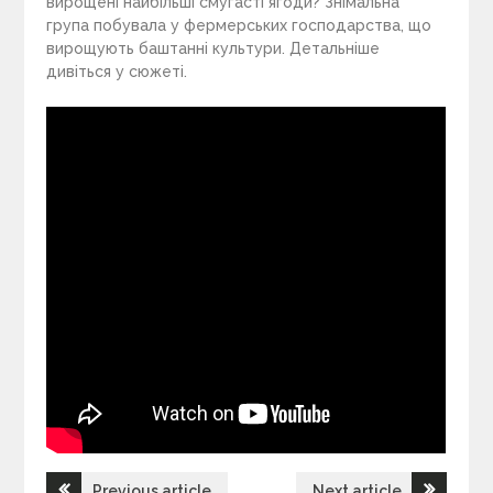
вирощені найбільші смугасті ягоди? Знімальна
група побувала у фермерських господарства, що
вирощують баштанні культури. Детальніше
дивіться у сюжеті.
Previous article
Next article