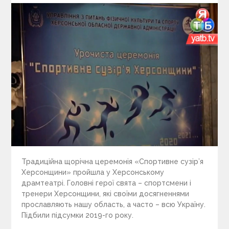
Традиційна щорічна церемонія «Спортивне сузір’я
Херсонщини» пройшла у Херсонському
драмтеатрі. Головні герої свята – спортсмени і
тренери Херсонщини, які своїми досягненнями
прославляють нашу область, а часто – всю Україну.
Підбили підсумки 2019-го року.