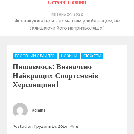
Останні Новини
Квітень 29, 2022
ті
Як евакуюватися з домашнім улюбленцем, не
П
залишаючи його напризволяще?
C
ГОЛОВНИЙ СЛАЙДЕР
НОВИНИ
СЮЖЕТИ
a
Пишаємось: Визначено
t
e
Найкращих Спортсменів
g
Херсонщини!
o
r
i
e
Author
admins
s
Posted on
Грудень 19, 2019
Posted
0
on