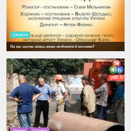
Сюжети
На що здатна жінка, якщо позбавити її кохання?
Новини
Сюжети