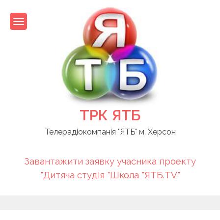
Skip
to
content
ТРК ЯТБ
Телерадіокомпанія "ЯТБ" м. Херсон
Завантажити заявку учасника проекту
"Дитяча студія "Школа "ЯТБ.TV"