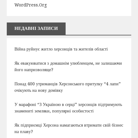
WordPress.org
НЕДАВНІ ЗАПИСИ
Війна руйнує житло херсонців та жителів області
Як евакуюватися з домашнім улюбленцем, не залишаючи
його напризволяще?
Понад 400 утриманців Херсонського притулку “4 лапи”
очікують на нову домівку
У марафоні “З Україною в серці” херсонців підтримують
знамениті земляки, популярні особистості
Як підприємці Херсона намагаються втримати свій бізнес
на плаву?