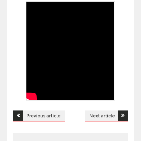
Previous article
Next article
Н
а