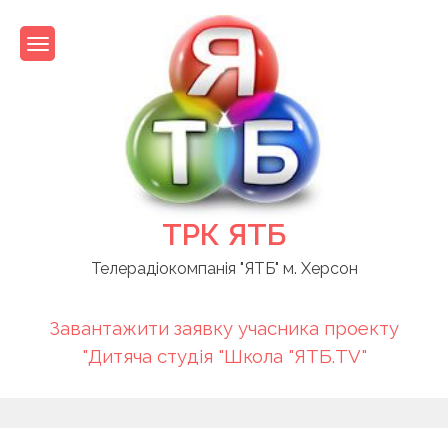
Skip
to
content
ТРК ЯТБ
Телерадіокомпанія "ЯТБ" м. Херсон
Завантажити заявку учасника проекту
"Дитяча студія "Школа "ЯТБ.TV"