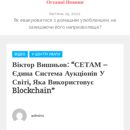
Останні Новини
Квітень 29, 2022
ті
Як евакуюватися з домашнім улюбленцем, не
П
залишаючи його напризволяще?
C
ВІДЕО
У ЦЕНТРІ УВАГИ
a
Віктор Вишньов: “СЕТАМ –
t
e
Єдина Система Аукціонів У
g
Світі, Яка Використовує
o
Blockchain”
r
i
e
s
Author
admins