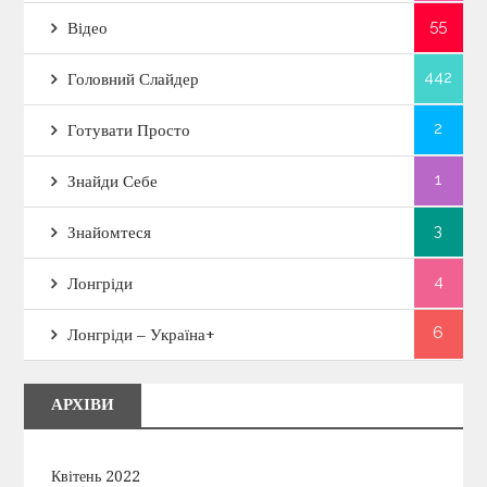
55
Відео
442
Головний Слайдер
2
Готувати Просто
1
Знайди Себе
3
Знайомтеся
4
Лонгріди
6
Лонгріди – Україна+
АРХІВИ
Квітень 2022