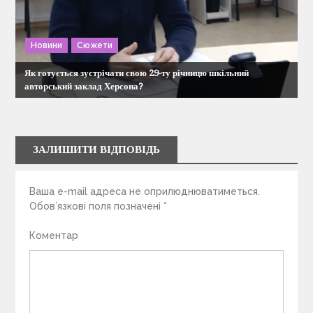
Новини
Сюжети
Як готується зустрічати свою 29-ту річницю шкільний
авторський заклад Херсона?
ЗАЛИШИТИ ВІДПОВІДЬ
Ваша e-mail адреса не оприлюднюватиметься.
Обов’язкові поля позначені
*
Коментар