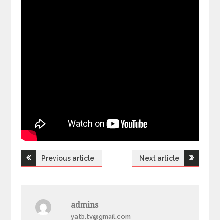
Previous article
Next article
Н
а
admins
в
yatb.tv@gmail.com