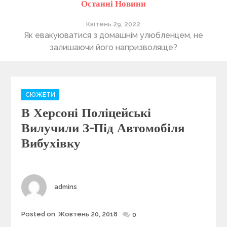
Останні Новини
Квітень 29, 2022
ті
Як евакуюватися з домашнім улюбленцем, не
П
залишаючи його напризволяще?
C
СЮЖЕТИ
a
В Херсоні Поліцейські
t
e
Вилучили З-Під Автомобіля
g
Вибухівку
o
r
i
e
Author
admins
s
Posted on
Жовтень 20, 2018
Posted
0
on