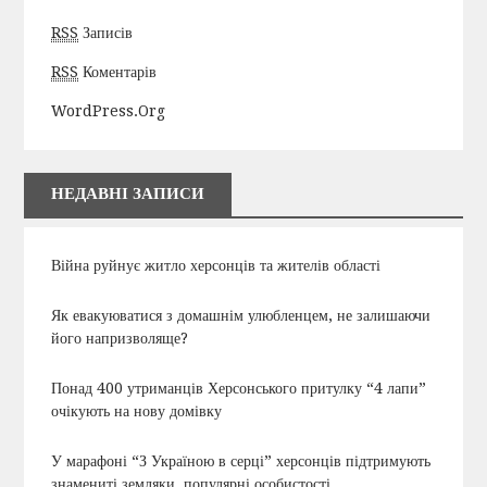
RSS
Записів
RSS
Коментарів
WordPress.org
НЕДАВНІ ЗАПИСИ
Війна руйнує житло херсонців та жителів області
Як евакуюватися з домашнім улюбленцем, не залишаючи
його напризволяще?
Понад 400 утриманців Херсонського притулку “4 лапи”
очікують на нову домівку
У марафоні “З Україною в серці” херсонців підтримують
знамениті земляки, популярні особистості