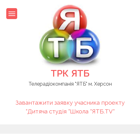
Skip
to
content
ТРК ЯТБ
Телерадіокомпанія "ЯТБ" м. Херсон
Завантажити заявку учасника проекту
"Дитяча студія "Школа "ЯТБ.TV"