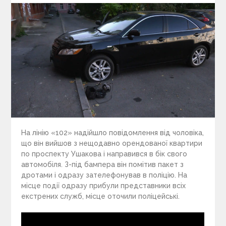
На лінію «102» надійшло повідомлення від чоловіка,
що він вийшов з нещодавно орендованої квартири
по проспекту Ушакова і направився в бік свого
автомобіля. З-під бампера він помітив пакет з
дротами і одразу зателефонував в поліцію. На
місце події одразу прибули представники всіх
екстрених служб, місце оточили поліцейські.