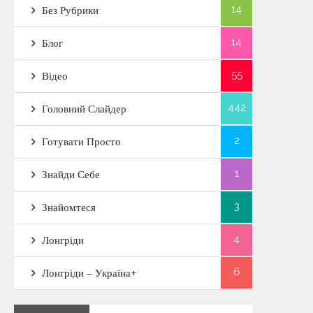
14
Без Рубрики
14
Блог
55
Відео
442
Головний Слайдер
2
Готувати Просто
1
Знайди Себе
3
Знайомтеся
4
Лонгріди
6
Лонгріди – Україна+