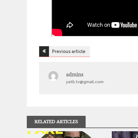
Previous article
Н
а
admins
yatb.tv@gmail.com
в
і
г
RELATED ARTICLES
а