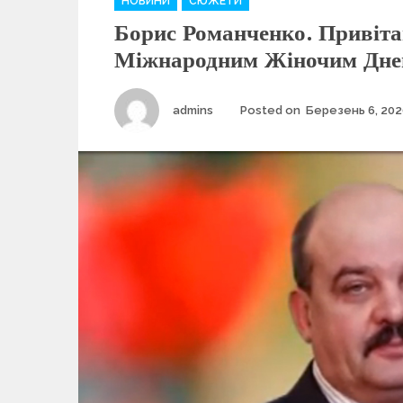
НОВИНИ
СЮЖЕТИ
a
Борис Романченко. Привіта
t
e
Міжнародним Жіночим Дн
g
o
r
Author
admins
Posted on
Березень 6, 202
i
e
s