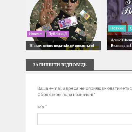
ц
і
Новини
я
Новини
Публікації
Денис Шмига
Ніяких нових податків не вводиться!
Великодня!
з
а
ЗАЛИШИТИ ВІДПОВІДЬ
п
Ваша e-mail адреса не оприлюднюватиметьс
и
Обов’язкові поля позначені
*
с
Ім’я
*
і