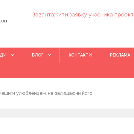
Завантажити заявку учасника проекту
сон
ІДИ
БЛОГ
КОНТАКТИ
РЕКЛАМА
Квітень 28, 202
машнім улюбленцем, не залишаючи його
Понад 400 у
на нову дом