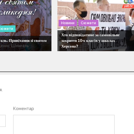
Новини
Сюжети
Сюжети
Хто відповідатиме за самовільне
ль. Привітання зі святом
закриття 10-х класів у школах
Херсона?
я.
Коментар