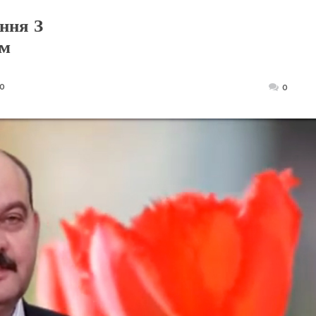
ння З
ем
0
Posted
0
on