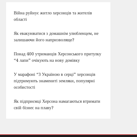
Війна руйнує житло херсонців та жителів
області
Як евакуюватися з домашнім улюбленцем, не
залишаючи його напризволяще?
Понад 400 утриманців Херсонського притулку
“4 лапи” очікують на нову домівку
У марафоні “З Україною в серці” херсонців
підтримують знамениті земляки, популярні
особистості
Як підприємці Херсона намагаються втримати
свій бізнес на плаву?