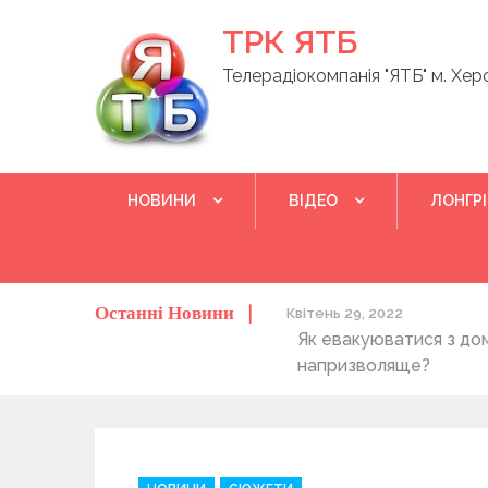
Skip
ТРК ЯТБ
to
content
Телерадіокомпанія "ЯТБ" м. Хер
НОВИНИ
ВІДЕО
ЛОНГР
Останні Новини
о херсонців та жителів області
Квітень 29, 2022
Як евакуюватися з до
напризволяще?
C