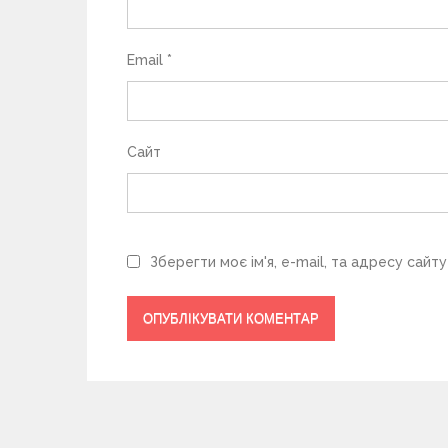
і
в
Email
*
Сайт
Зберегти моє ім'я, e-mail, та адресу сайт