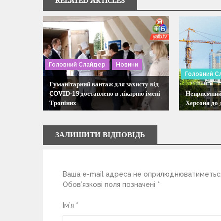
RELATED ARTICLES
а
ц
і
Головний Слайдер
Новини
Головний С
я
Гуманітарний вантаж для захисту від
COVID-19 доставлено в лікарню імені
Неприємний
Тропіних
Херсона до 
з
а
ЗАЛИШИТИ ВІДПОВІДЬ
п
Ваша e-mail адреса не оприлюднюватиметьс
и
Обов’язкові поля позначені
*
с
Ім’я
*