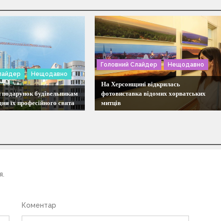
Головний Слайдер
Нещодавно
лайдер
Нещодавно
На Херсонщині відкрилась
 подарунок будівельникам
фотовиставка відомих хорватських
дня їх професійного свята
митців
я.
Коментар