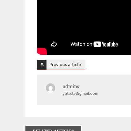
Previous article
Н
а
admins
yatb.tv@gmail.com
в
і
г