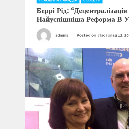
ГОЛОВНИЙ СЛАЙДЕР
СЮЖЕТИ
a
Беррі Рід: “Децентралізація
t
e
Найуспішніша Реформа В У
g
o
r
Author
admins
Posted on
Листопад 12, 20
i
e
s