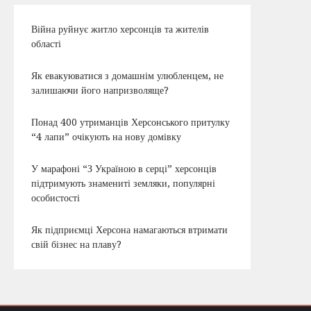
Війна руйнує житло херсонців та жителів
області
Як евакуюватися з домашнім улюбленцем, не
залишаючи його напризволяще?
Понад 400 утриманців Херсонського притулку
“4 лапи” очікують на нову домівку
У марафоні “З Україною в серці” херсонців
підтримують знамениті земляки, популярні
особистості
Як підприємці Херсона намагаються втримати
свій бізнес на плаву?