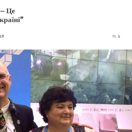
 – Це
країні”
18
Posted
0
on