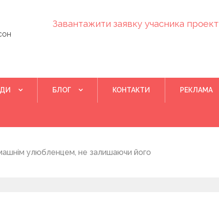
Завантажити заявку учасника проекту
сон
ІДИ
БЛОГ
КОНТАКТИ
РЕКЛАМА
Квітень 28, 202
машнім улюбленцем, не залишаючи його
Понад 400 у
на нову дом