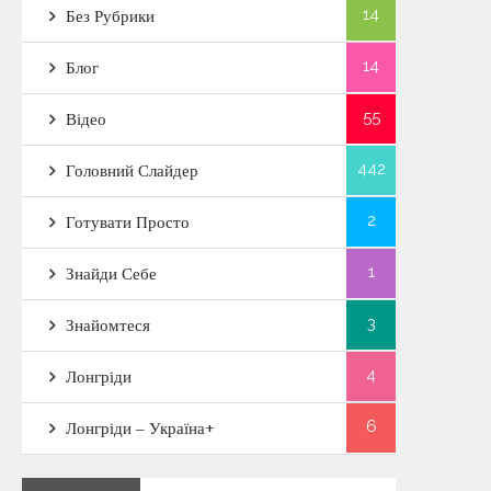
14
Без Рубрики
14
Блог
55
Відео
442
Головний Слайдер
2
Готувати Просто
1
Знайди Себе
3
Знайомтеся
4
Лонгріди
6
Лонгріди – Україна+