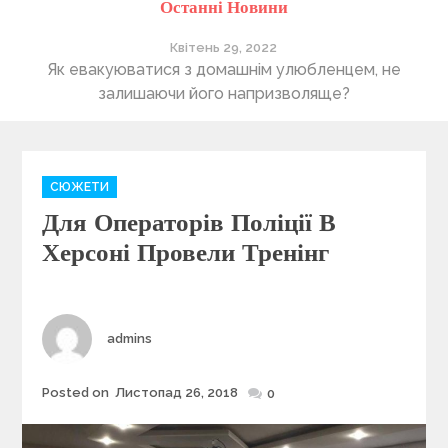
Останні Новини
Квітень 29, 2022
ті
Як евакуюватися з домашнім улюбленцем, не
П
залишаючи його напризволяще?
C
СЮЖЕТИ
a
Для Операторів Поліції В
t
e
Херсоні Провели Тренінг
g
o
r
i
Author
admins
e
s
Posted on
Листопад 26, 2018
Posted
0
on