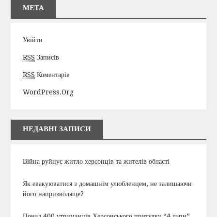
МЕТА
Увійти
RSS
Записів
RSS
Коментарів
WordPress.org
НЕДАВНІ ЗАПИСИ
Війна руйнує житло херсонців та жителів області
Як евакуюватися з домашнім улюбленцем, не залишаючи
його напризволяще?
Понад 400 утриманців Херсонського притулку “4 лапи”