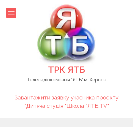
Skip
to
content
ТРК ЯТБ
Телерадіокомпанія "ЯТБ" м. Херсон
Завантажити заявку учасника проекту
"Дитяча студія "Школа "ЯТБ.TV"