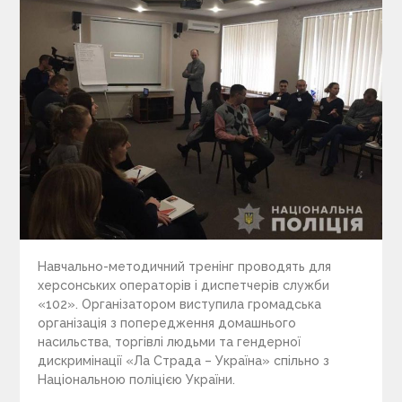
Навчально-методичний тренінг проводять для
херсонських операторів і диспетчерів служби
«102». Організатором виступила громадська
організація з попередження домашнього
насильства, торгівлі людьми та гендерної
дискримінації «Ла Страда – Україна» спільно з
Національною поліцією України.