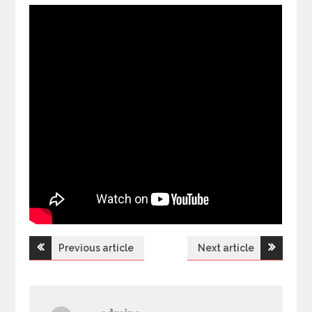
Previous article
Next article
Н
а