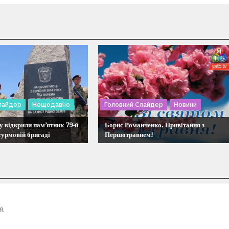
лайдер
Нещодавно
Головний Слайдер
Новини
 відкрили пам’ятник 79-й
Борис Романченко. Привітання з
турмовій бригаді
Першотравнем!
я.