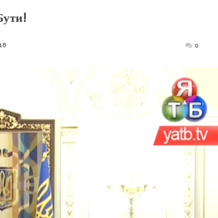
Бути!
18
Posted
0
on