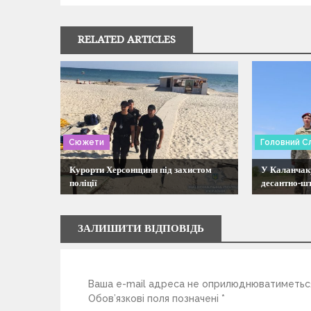
г
RELATED ARTICLES
а
ц
і
Сюжети
Головний С
я
Курорти Херсонщини під захистом
У Каланчаку
поліції
десантно-ш
з
а
ЗАЛИШИТИ ВІДПОВІДЬ
п
Ваша e-mail адреса не оприлюднюватиметьс
и
Обов’язкові поля позначені
*