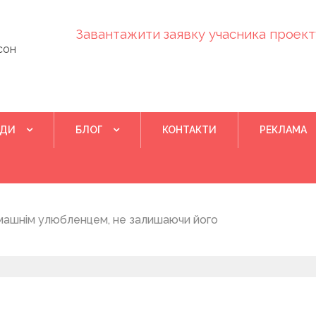
Завантажити заявку учасника проекту
сон
ІДИ
БЛОГ
КОНТАКТИ
РЕКЛАМА
Квітень 28, 202
машнім улюбленцем, не залишаючи його
Понад 400 у
на нову дом