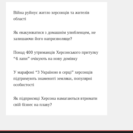
Війна руйнує житло херсонців та жителів
області
Як евакуюватися з домашнім улюбленцем, не
залишаючи його напризволяще?
Понад 400 утриманців Херсонського притулку
“4 лапи” очікують на нову домівку
У марафоні “З Україною в серці” херсонців
підтримують знамениті земляки, популярні
особистості
Як підприємці Херсона намагаються втримати
свій бізнес на плаву?