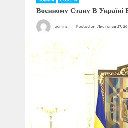
НОВИНИ
СЮЖЕТИ
a
Воєнному Стану В Україні 
t
e
g
Author
admins
Posted on
Листопад 27, 20
o
r
i
e
s