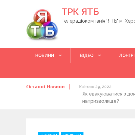
Skip
ТРК ЯТБ
to
content
Телерадіокомпанія "ЯТБ" м. Хер
НОВИНИ
ВІДЕО
ЛОНГР
Останні Новини
о херсонців та жителів області
Квітень 29, 2022
Як евакуюватися з до
напризволяще?
C