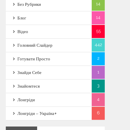
14
Без Рубрики
14
Блог
55
Відео
442
Головний Слайдер
2
Готувати Просто
1
Знайди Себе
3
Знайомтеся
4
Лонгріди
6
Лонгріди – Україна+