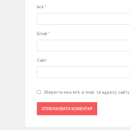
с
Ім’я
*
і
в
Email
*
Сайт
Зберегти моє ім'я, e-mail, та адресу сайт