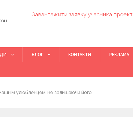
Завантажити заявку учасника проекту
сон
ІДИ
БЛОГ
КОНТАКТИ
РЕКЛАМА
Квітень 28, 202
машнім улюбленцем, не залишаючи його
Понад 400 у
на нову дом