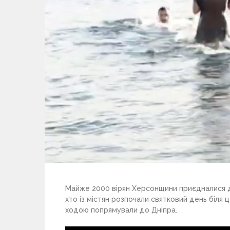
Майже 2000 вірян Херсонщини приєдналися д
хто із містян розпочали святковий день біля
ходою попрямували до Дніпра.