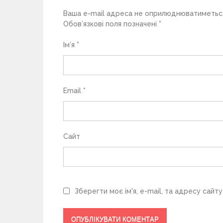
Ваша e-mail адреса не оприлюднюватиметьс
и
Обов’язкові поля позначені
*
с
Ім’я
*
і
в
Email
*
Сайт
Зберегти моє ім'я, e-mail, та адресу сайт