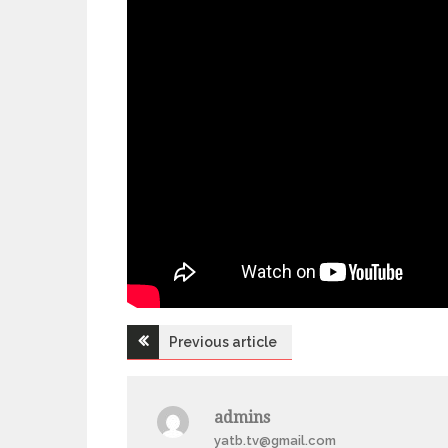
Previous article
Н
а
admins
yatb.tv@gmail.com