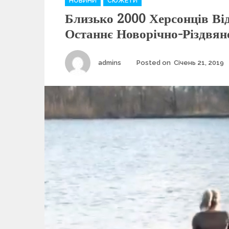
НОВИНИ
СЮЖЕТИ
a
Близько 2000 Херсонців Ві
t
e
Останнє Новорічно-Різдвян
g
o
r
Author
admins
Posted on
Січень 21, 2019
i
e
s