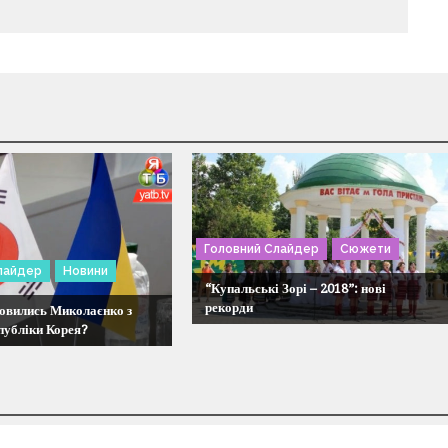
Головний Слайдер
Сюжети
лайдер
Новини
“Купальські Зорі – 2018”: нові
рекорди
овились Миколаєнко з
публіки Корея?