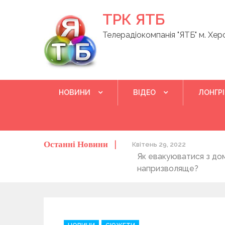
Skip
ТРК ЯТБ
to
content
Телерадіокомпанія "ЯТБ" м. Хер
НОВИНИ
ВІДЕО
ЛОНГР
Останні Новини
о херсонців та жителів області
Квітень 29, 2022
Як евакуюватися з до
напризволяще?
C