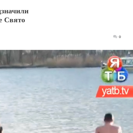
дзначили
е Свято
Posted
0
on