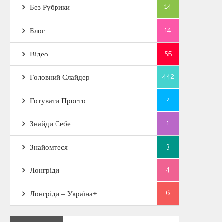
14
Без Рубрики
14
Блог
55
Відео
442
Головний Слайдер
2
Готувати Просто
1
Знайди Себе
3
Знайомтеся
4
Лонгріди
6
Лонгріди – Україна+