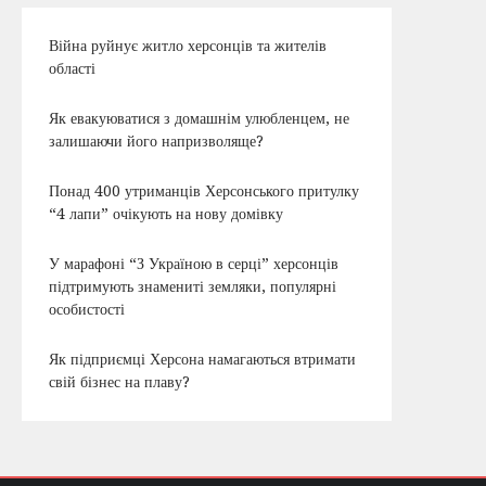
Війна руйнує житло херсонців та жителів
області
Як евакуюватися з домашнім улюбленцем, не
залишаючи його напризволяще?
Понад 400 утриманців Херсонського притулку
“4 лапи” очікують на нову домівку
У марафоні “З Україною в серці” херсонців
підтримують знамениті земляки, популярні
особистості
Як підприємці Херсона намагаються втримати
свій бізнес на плаву?