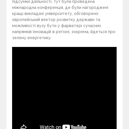
підсумки діяльності, тут була проведена
міжнародна конференція, де були нагороджені
кращі викладачі університету, обговорено
європейський вектор розвитку держави та
можливості вузу бути у фарватері сучасних
напрямків інновацій в регіоні, зокрема, йдеться про
зелену енергетику.