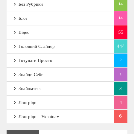
14
Без Рубрики
14
Блог
55
Відео
442
Головний Слайдер
2
Готувати Просто
1
Знайди Себе
3
Знайомтеся
4
Лонгріди
6
Лонгріди – Україна+