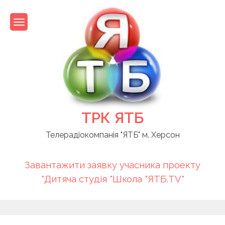
Skip
to
content
ТРК ЯТБ
Телерадіокомпанія "ЯТБ" м. Херсон
Завантажити заявку учасника проекту
"Дитяча студія "Школа "ЯТБ.TV"