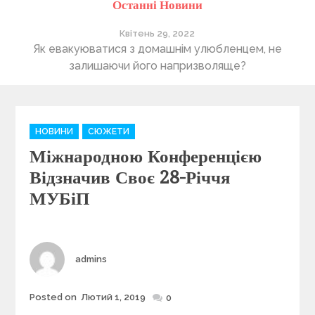
Останні Новини
Квітень 29, 2022
ті
Як евакуюватися з домашнім улюбленцем, не
П
залишаючи його напризволяще?
C
НОВИНИ
СЮЖЕТИ
a
Міжнародною Конференцією
t
e
Відзначив Своє 28-Річчя
g
МУБіП
o
r
i
e
Author
admins
s
Posted on
Лютий 1, 2019
Posted
0
on