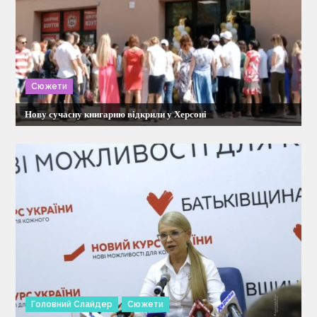
я
з
а
Сюжети
п
Нову сучасну книгарню відкрили у Херсоні
и
с
і
в
Головний Слайдер
Сюжети