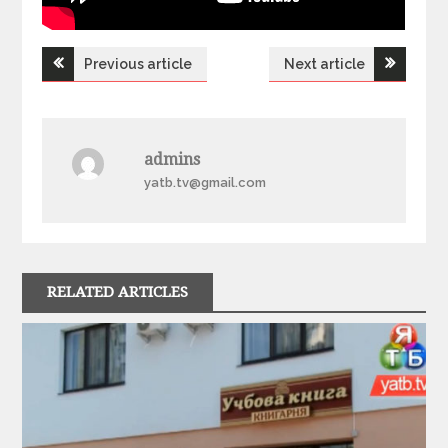
Previous article
Next article
Н
а
admins
в
yatb.tv@gmail.com
і
г
RELATED ARTICLES
а
ц
і