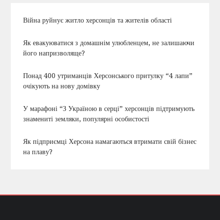
Війна руйнує житло херсонців та жителів області
Як евакуюватися з домашнім улюбленцем, не залишаючи
його напризволяще?
Понад 400 утриманців Херсонського притулку “4 лапи”
очікують на нову домівку
У марафоні “З Україною в серці” херсонців підтримують
знамениті земляки, популярні особистості
Як підприємці Херсона намагаються втримати свій бізнес
на плаву?