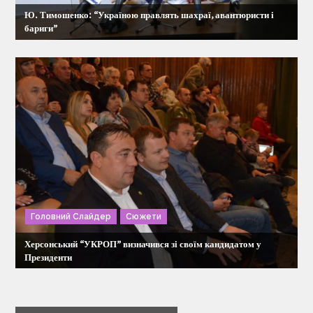
Ю. Тимошенко: “Україною правлять шахраї, авантюристи і
бариги”
Головний Слайдер
Сюжети
Херсонський “УКРОП” визначився зі своїм кандидатом у
Президенти