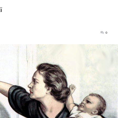
ї
Posted
0
on