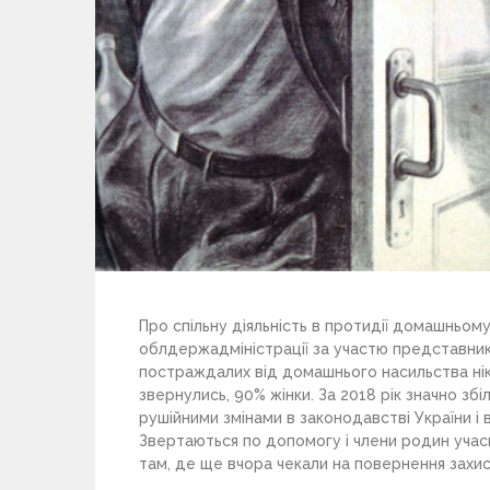
Про спільну діяльність в протидії домашньом
облдержадміністрації за участю представникі
постраждалих від домашнього насильства нік
звернулись, 90% жінки. За 2018 рік значно збі
рушійними змінами в законодавстві України і 
Звертаються по допомогу і члени родин учасн
там, де ще вчора чекали на повернення захис