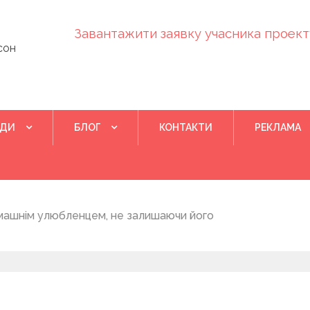
Завантажити заявку учасника проекту
сон
ІДИ
БЛОГ
КОНТАКТИ
РЕКЛАМА
Квітень 28, 202
машнім улюбленцем, не залишаючи його
Понад 400 у
на нову дом