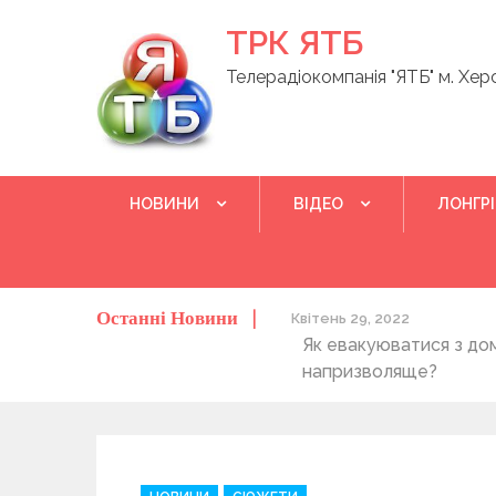
Skip
ТРК ЯТБ
to
content
Телерадіокомпанія "ЯТБ" м. Хер
НОВИНИ
ВІДЕО
ЛОНГР
Останні Новини
о херсонців та жителів області
Квітень 29, 2022
Як евакуюватися з до
напризволяще?
C