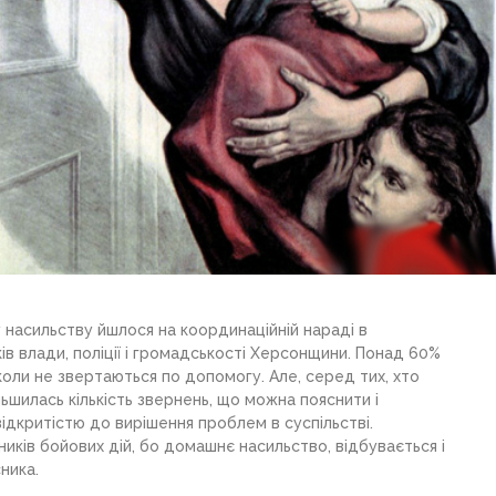
у насильству йшлося на координаційній нараді в
в влади, поліції і громадськості Херсонщини. Понад 60%
оли не звертаються по допомогу. Але, серед тих, хто
льшилась кількість звернень, що можна пояснити і
відкритістю до вирішення проблем в суспільстві.
иків бойових дій, бо домашнє насильство, відбувається і
ника.