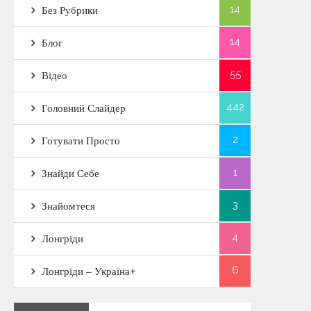
14
Без Рубрики
14
Блог
55
Відео
442
Головний Слайдер
2
Готувати Просто
1
Знайди Себе
3
Знайомтеся
4
Лонгріди
6
Лонгріди – Україна+