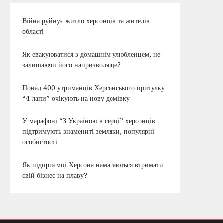
Війна руйнує житло херсонців та жителів
області
Як евакуюватися з домашнім улюбленцем, не
залишаючи його напризволяще?
Понад 400 утриманців Херсонського притулку
“4 лапи” очікують на нову домівку
У марафоні “З Україною в серці” херсонців
підтримують знамениті земляки, популярні
особистості
Як підприємці Херсона намагаються втримати
свій бізнес на плаву?