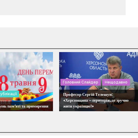
Головний Слайдер
Нещодавно
ублікації
Професор Сергій Телешун:
«Херсонщина – територія, де зручно
День пам’яті та примирення
жити українцю!»