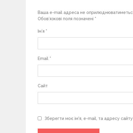
п
Ваша e-mail адреса не оприлюднюватиметьс
и
Обов’язкові поля позначені
*
с
Ім’я
*
і
в
Email
*
Сайт
Зберегти моє ім'я, e-mail, та адресу сайт