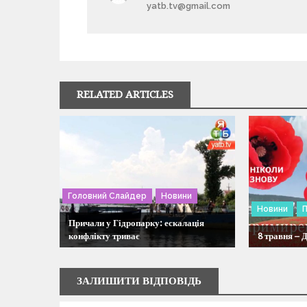
yatb.tv@gmail.com
в
і
г
RELATED ARTICLES
а
ц
і
Головний Слайдер
Новини
я
Новини
П
Причали у Гідропарку: ескалація
конфлікту триває
8 травня – 
з
а
ЗАЛИШИТИ ВІДПОВІДЬ