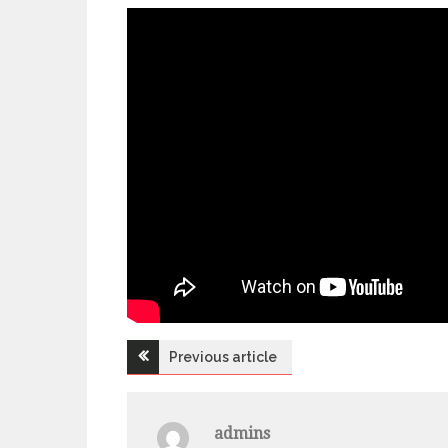
Previous article
Н
а
admins