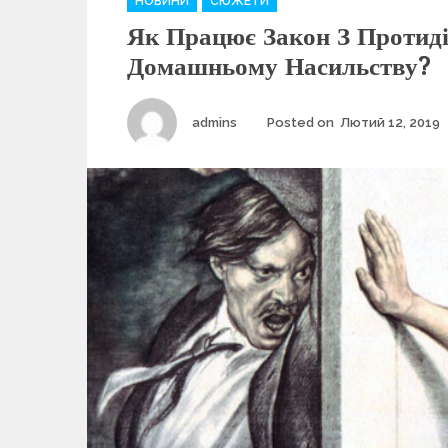
НОВИНИ
СЮЖЕТИ
a
Як Працює Закон З Протиді
t
e
Домашньому Насильству?
g
o
r
Author
admins
Posted on
Лютий 12, 2019
i
e
s