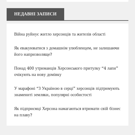
НЕДАВНІ ЗАПИСИ
Війна руйнує житло херсонців та жителів області
Як евакуюватися з домашнім улюбленцем, не залишаючи
його напризволяще?
Понад 400 утриманців Херсонського притулку “4 лапи”
очікують на нову домівку
У марафоні “З Україною в серці” херсонців підтримують
знамениті земляки, популярні особистості
Як підприємці Херсона намагаються втримати свій бізнес
на плаву?