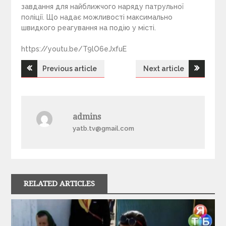
завдання для найближчого наряду патрульної
поліції. Що надає можливості максимально
швидкого реагування на подію у місті.
https://youtu.be/T9lO6eJxfuE
Previous article
Next article
Н
а
admins
в
yatb.tv@gmail.com
і
г
RELATED ARTICLES
а
ц