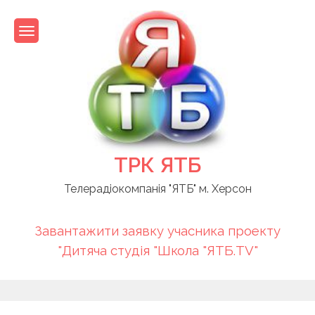
Skip
to
content
ТРК ЯТБ
Телерадіокомпанія "ЯТБ" м. Херсон
Завантажити заявку учасника проекту
"Дитяча студія "Школа "ЯТБ.TV"