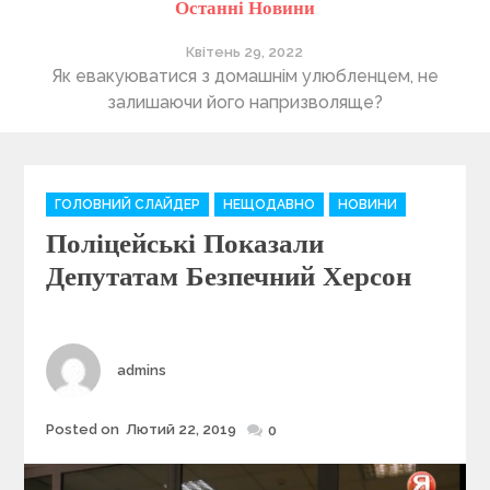
Останні Новини
Квітень 29, 2022
ті
Як евакуюватися з домашнім улюбленцем, не
П
залишаючи його напризволяще?
C
ГОЛОВНИЙ СЛАЙДЕР
НЕЩОДАВНО
НОВИНИ
a
Поліцейські Показали
t
e
Депутатам Безпечний Херсон
g
o
r
i
Author
admins
e
s
Posted on
Лютий 22, 2019
Posted
0
on