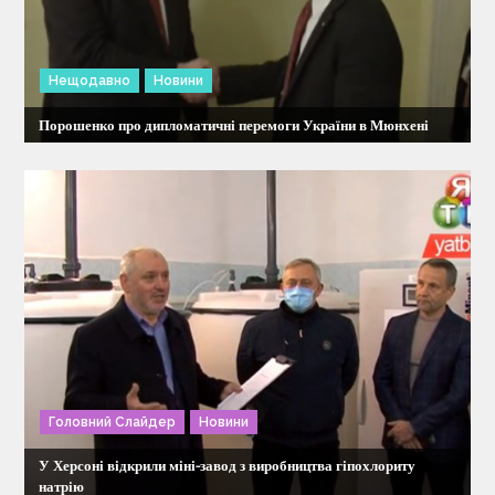
Нещодавно
Новини
Порошенко про дипломатичні перемоги України в Мюнхені
Головний Слайдер
Новини
У Херсоні відкрили міні-завод з виробництва гіпохлориту
натрію