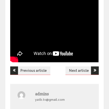
Previous article
Next article
Н
а
admins
в
yatb.tv@gmail.com