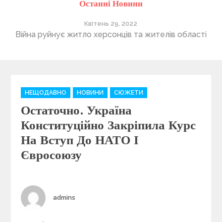
Останні Новини
Квітень 29, 2022
“4
Війна руйнує житло херсонців та жителів області
C
НЕЩОДАВНО
НОВИНИ
СЮЖЕТИ
a
Остаточно. Україна
t
e
Конституційно Закріпила Курс
g
На Вступ До НАТО І
o
Євросоюзу
r
i
e
s
Author
admins