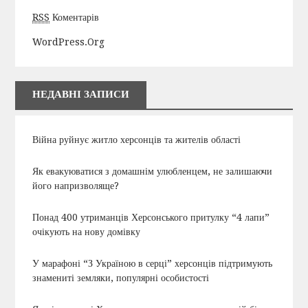
RSS
Коментарів
WordPress.org
НЕДАВНІ ЗАПИСИ
Війна руйнує житло херсонців та жителів області
Як евакуюватися з домашнім улюбленцем, не залишаючи
його напризволяще?
Понад 400 утриманців Херсонського притулку “4 лапи”
очікують на нову домівку
У марафоні “З Україною в серці” херсонців підтримують
знамениті земляки, популярні особистості