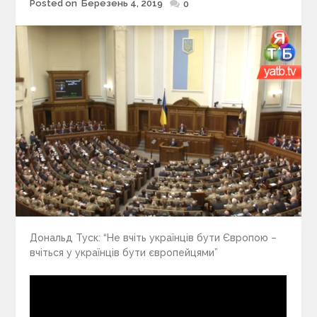
Posted on
Березень 4, 2019
Posted
0
on
Дональд Туск: “Не вчіть українців бути Європою –
вчіться у українців бути європейцями”