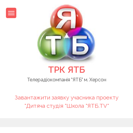
Skip
to
content
ТРК ЯТБ
Телерадіокомпанія "ЯТБ" м. Херсон
Завантажити заявку учасника проекту
"Дитяча студія "Школа "ЯТБ.TV"