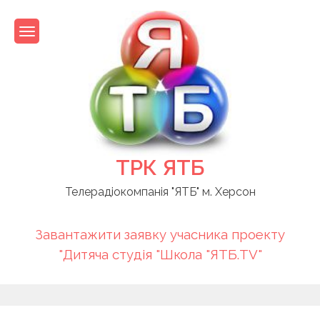
Skip
to
content
ТРК ЯТБ
Телерадіокомпанія "ЯТБ" м. Херсон
Завантажити заявку учасника проекту
"Дитяча студія "Школа "ЯТБ.TV"