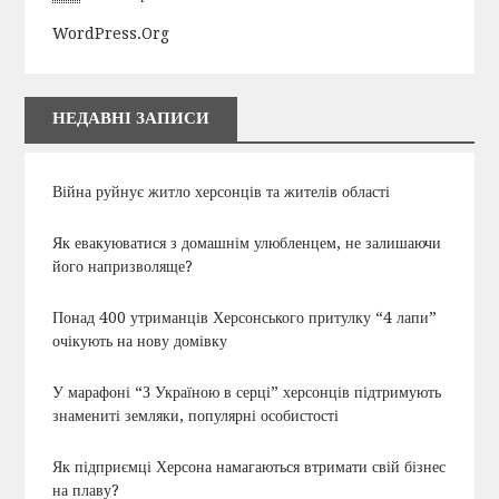
WordPress.org
НЕДАВНІ ЗАПИСИ
Війна руйнує житло херсонців та жителів області
Як евакуюватися з домашнім улюбленцем, не залишаючи
його напризволяще?
Понад 400 утриманців Херсонського притулку “4 лапи”
очікують на нову домівку
У марафоні “З Україною в серці” херсонців підтримують
знамениті земляки, популярні особистості
Як підприємці Херсона намагаються втримати свій бізнес
на плаву?