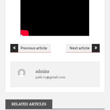
Previous article
Next article
Н
а
admins
в
yatb.tv@gmail.com
і
г
RELATED ARTICLES