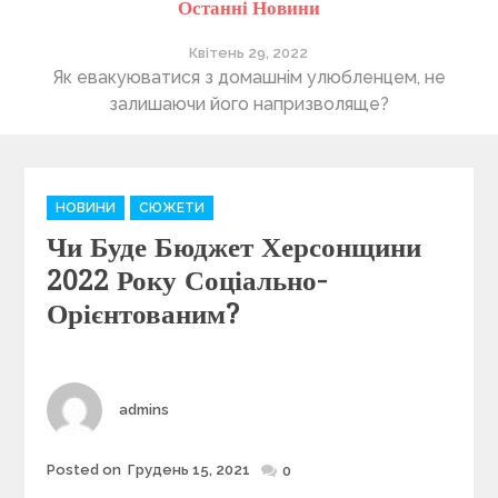
Останні Новини
Квітень 29, 2022
ті
Як евакуюватися з домашнім улюбленцем, не
П
залишаючи його напризволяще?
C
НОВИНИ
СЮЖЕТИ
a
Чи Буде Бюджет Херсонщини
t
e
2022 Року Соціально-
g
Орієнтованим?
o
r
i
e
Author
admins
s
Posted on
Грудень 15, 2021
Posted
0
on