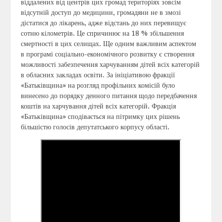
віддалених від центрів цих громад територіях зовсім
відсутній доступ до медицини, громадяни не в змозі
дістатися до лікарень, адже відстань до них перевищує
сотню кілометрів. Це спричинює на 18 % збільшення
смертності в цих селищах. Ще одним важливим аспектом
в програмі соціально-економічного розвитку є створення
можливості забезпечення харчуванням дітей всіх категорій
в обласних закладах освіти. За ініціативою фракції
«Батьківщина» на розгляд профільних комісій було
винесено до порядку денного питання щодо передбачення
коштів на харчування дітей всіх категорій. Фракція
«Батьківщина» сподівається на пітримку цих рішень
більшістю голосів депутатського корпусу області.