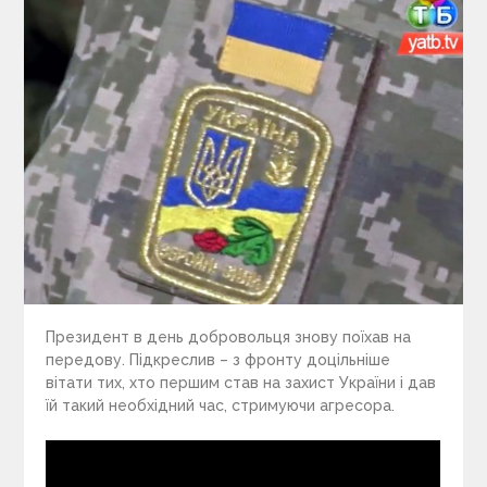
Президент в день добровольця знову поїхав на
передову. Підкреслив – з фронту доцільніше
вітати тих, хто першим став на захист України і дав
їй такий необхідний час, стримуючи агресора.