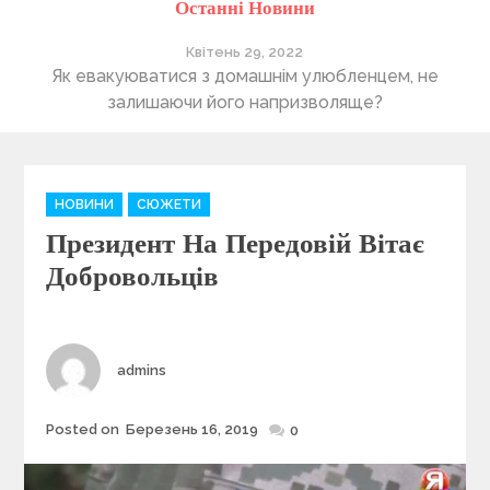
Останні Новини
Квітень 29, 2022
ті
Як евакуюватися з домашнім улюбленцем, не
П
залишаючи його напризволяще?
C
НОВИНИ
СЮЖЕТИ
a
Президент На Передовій Вітає
t
e
Добровольців
g
o
r
i
Author
admins
e
s
Posted on
Березень 16, 2019
Posted
0
on