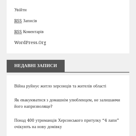
Увійти
RSS
Записів
RSS
Коментарів
WordPress.org
НЕДАВНІ ЗАПИСИ
Війна руйнує житло херсонців та жителів області
Як евакуюватися з домашнім улюбленцем, не залишаючи
його напризволяще?
Понад 400 утриманців Херсонського притулку “4 лапи”
очікують на нову домівку