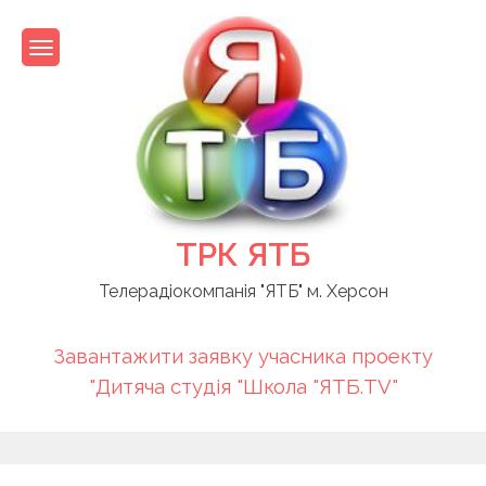
Skip
to
content
ТРК ЯТБ
Телерадіокомпанія "ЯТБ" м. Херсон
Завантажити заявку учасника проекту
"Дитяча студія "Школа "ЯТБ.TV"