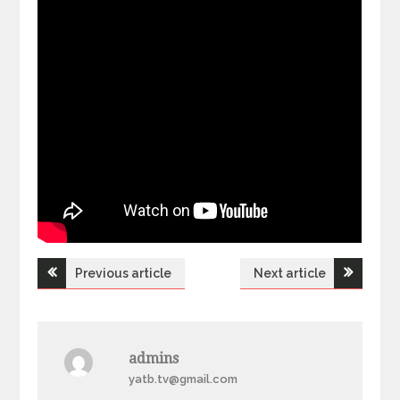
Previous article
Next article
Н
а
admins
в
yatb.tv@gmail.com